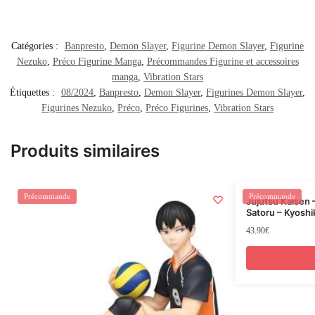
Catégories :
Banpresto
,
Demon Slayer
,
Figurine Demon Slayer
,
Figurine
Nezuko
,
Préco Figurine Manga
,
Précommandes Figurine et accessoires
manga
,
Vibration Stars
Étiquettes :
08/2024
,
Banpresto
,
Demon Slayer
,
Figurines Demon Slayer
,
Figurines Nezuko
,
Préco
,
Préco Figurines
,
Vibration Stars
Produits similaires
Précommande
Précommande
Jujutsu Kaisen 
Satoru – Kyoshi
43.90
€