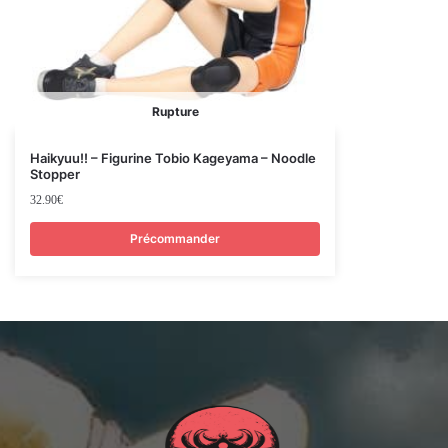
Rupture
Haikyuu!! – Figurine Tobio Kageyama – Noodle
Stopper
32.90
€
Précommander