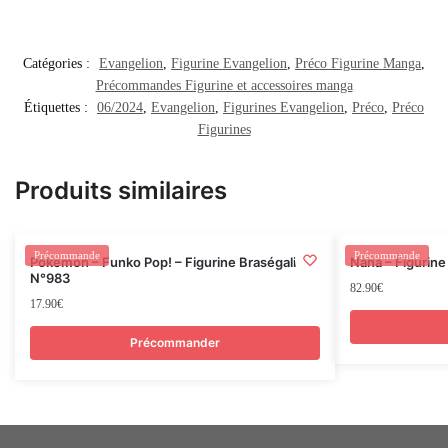
Catégories :
Evangelion
,
Figurine Evangelion
,
Préco Figurine Manga
,
Précommandes Figurine et accessoires manga
Étiquettes :
06/2024
,
Evangelion
,
Figurines Evangelion
,
Préco
,
Préco
Figurines
Produits similaires
Rupture
Précommande
Précommande
Pokemon – Funko Pop! – Figurine Braségali –
Nana – Figurine
N°983
82.90
€
17.90
€
Précommander