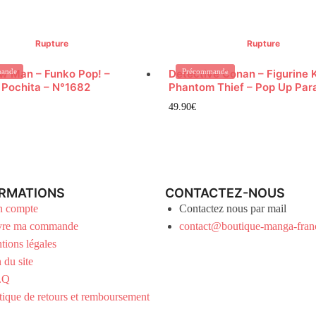
Rupture
Rupture
w Man – Funko Pop! –
ande
Detective Conan – Figurine 
Précommande
 Pochita – N°1682
Phantom Thief – Pop Up Par
49.90
€
RMATIONS
CONTACTEZ-NOUS
 compte
Contactez nous par mail
vre ma commande
contact@boutique-manga-fran
tions légales
 du site
.Q
tique de retours et remboursement