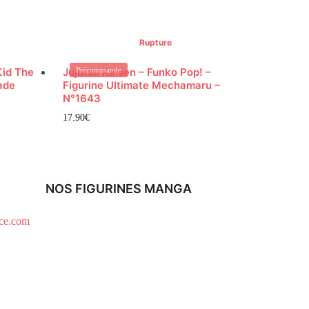
Rupture
Kid The
Jujutsu Kaisen – Funko Pop! –
Précommande
ade
Figurine Ultimate Mechamaru –
N°1643
17.90
€
NOS FIGURINES MANGA
ce.com