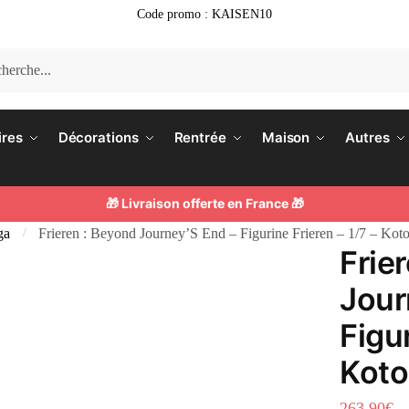
Code promo : KAISEN10
he
ires
Décorations
Rentrée
Maison
Autres
🎁 Livraison offerte en France 🎁
ga
Frieren : Beyond Journey’S End – Figurine Frieren – 1/7 – Kot
/
Frie
Jour
Figur
Koto
263.90
€