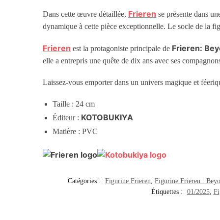
Frieren
Dans cette œuvre détaillée,
se présente dans une
dynamique à cette pièce exceptionnelle. Le socle de la fi
Frieren
Frieren: Be
est la protagoniste principale de
elle a entrepris une quête de dix ans avec ses compagnons p
Laissez-vous emporter dans un univers magique et féeriq
Taille : 24 cm
KOTOBUKIYA
Éditeur :
Matière : PVC
Catégories :
Figurine Frieren
,
Figurine Frieren : Bey
Étiquettes :
01/2025
,
Fi