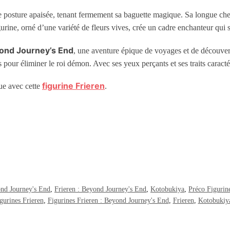
 posture apaisée, tenant fermement sa baguette magique. Sa longue che
gurine, orné d’une variété de fleurs vives, crée un cadre enchanteur qui
yond Journey’s End
, une aventure épique de voyages et de découver
our éliminer le roi démon. Avec ses yeux perçants et ses traits caractéri
figurine
Frieren
ue avec cette
.
ond Journey's End
,
Frieren : Beyond Journey's End
,
Kotobukiya
,
Préco Figuri
gurines Frieren
,
Figurines Frieren : Beyond Journey's End
,
Frieren
,
Kotobukiy