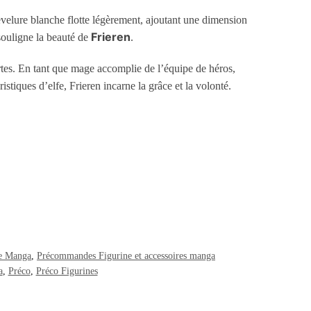
velure blanche flotte légèrement, ajoutant une dimension
Frieren
 souligne la beauté de
.
tes. En tant que mage accomplie de l’équipe de héros,
stiques d’elfe, Frieren incarne la grâce et la volonté.
ne Manga
,
Précommandes Figurine et accessoires manga
a
,
Préco
,
Préco Figurines