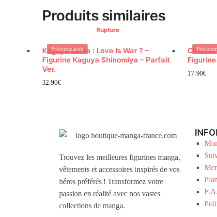
Produits similaires
Rupture
Kaguya Sama : Love Is War ? –
Précommande
Chainsa
Précomm
Figurine Kaguya Shinomiya – Parfait
Figurine
Ver.
17.90
€
32.90
€
INFO
Mon
Sui
Trouvez les meilleures figurines manga,
Men
vêtements et accessoires inspirés de vos
Plan
héros préférés ! Transformez votre
F.A
passion en réalité avec nos vastes
Poli
collections de manga.