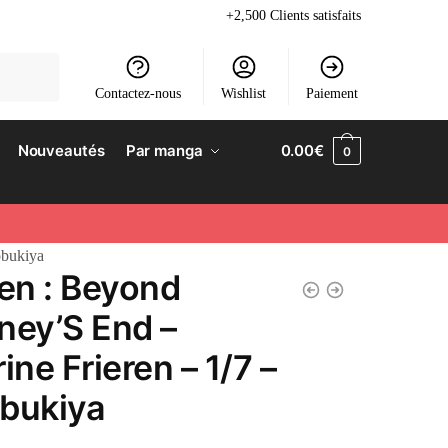
+2,500 Clients satisfaits
Contactez-nous
Wishlist
Paiement
Nouveautés
Par manga
0.00
€
0
obukiya
ren : Beyond
ney’S End –
ine Frieren – 1/7 –
bukiya