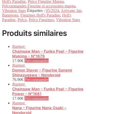
Hell's Paradise
,
Préco Figurine Manga
,
Précommandes Figurine et accessoires manga
,
Vibration Stars
Étiquettes :
05/2024
,
Arrivage Jap
,
Banpresto
,
Figurines Hell's Paradise
,
Hell's
Paradise
,
Préco
,
Préco Figurines
,
Vibration Stars
Produits similaires
Rupture
Chainsaw Man – Funko Pop! – Figurine
Makima – N°1679
17.90
€
Précommander
Rupture
Demon Slayer – Figurine Sanemi
Shinazugawa – Nendoroid
76.90
€
Précommander
Rupture
Chainsaw Man – Funko Pop! – Figurine
Power – N°1681
17.90
€
Précommander
Rupture
Nana – Figurine Nana Osaki –
Nendoroid