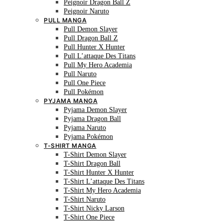
Peignoir Dragon Ball Z
Peignoir Naruto
PULL MANGA
Pull Demon Slayer
Pull Dragon Ball Z
Pull Hunter X Hunter
Pull L’attaque Des Titans
Pull My Hero Academia
Pull Naruto
Pull One Piece
Pull Pokémon
PYJAMA MANGA
Pyjama Demon Slayer
Pyjama Dragon Ball
Pyjama Naruto
Pyjama Pokémon
T-SHIRT MANGA
T-Shirt Demon Slayer
T-Shirt Dragon Ball
T-Shirt Hunter X Hunter
T-Shirt L’attaque Des Titans
T-Shirt My Hero Academia
T-Shirt Naruto
T-Shirt Nicky Larson
T-Shirt One Piece