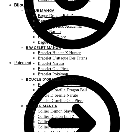
Bijoux
BAGUE MANGA
Bague Dragon Ball Z
Bague Hunter X Hunter
Bague My Hero Academia
Bague Naruto
Bague One Piece
Bague Pokémon
BRACELET MANGA
Bracelet Hunter X Hunter
Bracelet L’attaque Des Titans
Paiement
Bracelet Naruto
Bracelet One Piece
Bracelet Pokémon
BOUCLE D’OREILLE MANGA
Boucle D’oreille Demon Slayer
Boucle D’oreille Dragon Ball
Boucle D’oreille Naruto
Boucle D’oreille One Piece
COLLIER MANGA
Collier Demon Slayer
Collier Dragon Ball Z
Collier Hunter X Hunter
Collier L’attaque Des Titans