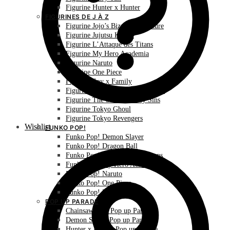
Figurine Hunter x Hunter
FIGURINES DE J À Z
Figurine Jojo’s Bizarre Adventure
Figurine Jujutsu Kaisen
Figurine L’Attaque des Titans
Figurine My Hero Academia
Figurine Naruto
Figurine One Piece
Figurine Spy x Family
Figurine The Promised Neverland
Figurine The Seven Deadly Sins
Figurine Tokyo Ghoul
Figurine Tokyo Revengers
Wishlist
FUNKO POP!
Funko Pop! Demon Slayer
Funko Pop! Dragon Ball
Funko Pop! L’Attaque des Titans
Funko Pop! My Hero Academia
Funko Pop! Naruto
Funko Pop! One Piece
Funko Pop! Pokémon
POP UP PARADE
Chainsaw Man Pop up Parade
Demon Slayer Pop up Parade
Hunter x Hunter Pop up Parade