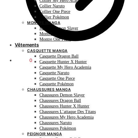
Collier My Hero Academia
Collier Naruto
Collier One Piece
Collier Pokémon
MONTRE MANGA
Montre Demon Slayer
Montre Naruto
Montre One Piece
Vêtements
CASQUETTE MANGA
Casquette Dragon Ball
0.00
€
0
Casquette Hunter X Hunter
Casquette My Hero Academia
Casquette Naruto
Casquette One Piece
Casquette Pokémon
CHAUSSURES MANGA
Chaussures Demon Slayer
Chaussures Dragon Ball
Chaussures Hunter X Hunter
Chaussures L’attaque Des Titans
Chaussures My Hero Academia
Chaussures Naruto
Chaussures Pokémon
PEIGNOIR MANGA