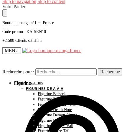
Skip to navigation
Skip to content
Votre Panier
Boutique manga n°1 en France
Code promo : KAISEN10
+2,500 Clients satisfaits
MENU
Recherche pour :
Recherche pour :
Recherche
Recherche
Contactez-nous
Figurine
FIGURINES DE A À H
Figurine Berserk
Figurine Bleach
Figurine Chainsaw Man
Figurine Death Note
Figurine Demon Slayer
Figurine Dr Stone
Figurine Dragon Ball
Figurine Fairy Tail