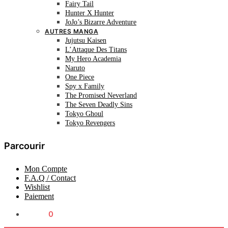
Fairy Tail
Hunter X Hunter
JoJo’s Bizarre Adventure
AUTRES MANGA
Jujutsu Kaisen
L’Attaque Des Titans
My Hero Academia
Naruto
One Piece
Spy x Family
The Promised Neverland
The Seven Deadly Sins
Tokyo Ghoul
Tokyo Revengers
Parcourir
Mon Compte
F.A.Q / Contact
Wishlist
Paiement
0.00
€
0