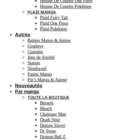
Housse De Couette One Piece
Housse De Couette Pokémon
PLAID MANGA
Plaid Fairy Tail
Plaid One Piece
Plaid Pokémon
Autres
Badges Manga & Anime
Cosplays
Coussins
Jeux de Société
Statues
Nendoroid
Panini Manga
Pin’s Manga & Anime
Nouveautés
Par manga
TOUTE LA BOUTIQUE
Berserk
Bleach
Chainsaw Man
Death Note
Demon Slayer
Dr Stone
Dragon Ball Z