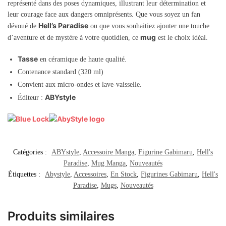
représenté dans des poses dynamiques, illustrant leur détermination et
leur courage face aux dangers omniprésents. Que vous soyez un fan
Hell’s Paradise
dévoué de
ou que vous souhaitiez ajouter une touche
mug
d’aventure et de mystère à votre quotidien, ce
est le choix idéal.
Tasse
en céramique de haute qualité.
Contenance standard (320 ml)
Convient aux micro-ondes et lave-vaisselle.
ABYstyle
Éditeur :
Catégories :
ABYstyle
,
Accessoire Manga
,
Figurine Gabimaru
,
Hell's
Paradise
,
Mug Manga
,
Nouveautés
Étiquettes :
Abystyle
,
Accessoires
,
En Stock
,
Figurines Gabimaru
,
Hell's
Paradise
,
Mugs
,
Nouveautés
Produits similaires