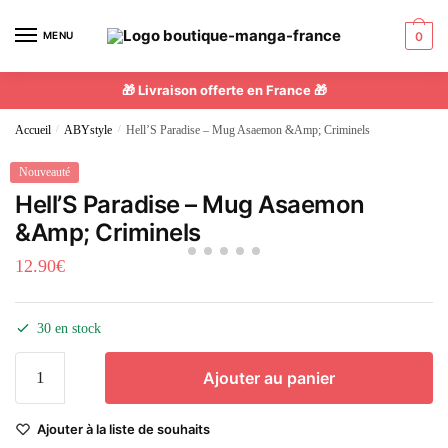
MENU
0
🎁 Livraison offerte en France 🎁
Accueil
/
ABYstyle
/
Hell’S Paradise – Mug Asaemon &Amp; Criminels
Nouveauté
Hell’S Paradise – Mug Asaemon
&Amp; Criminels
12.90
€
30 en stock
Ajouter au panier
Ajouter à la liste de souhaits