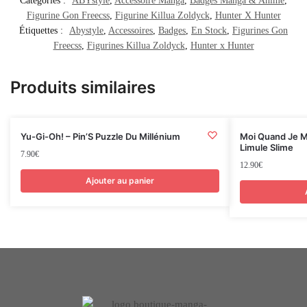
Catégories :
ABYstyle
,
Accessoire Manga
,
Badges Manga & Anime
,
Figurine Gon Freecss
,
Figurine Killua Zoldyck
,
Hunter X Hunter
Étiquettes :
Abystyle
,
Accessoires
,
Badges
,
En Stock
,
Figurines Gon
Freecss
,
Figurines Killua Zoldyck
,
Hunter x Hunter
Produits similaires
Yu-Gi-Oh! – Pin’S Puzzle Du Millénium
Moi Quand Je M
Limule Slime
7.90
€
12.90
€
Ajouter au panier