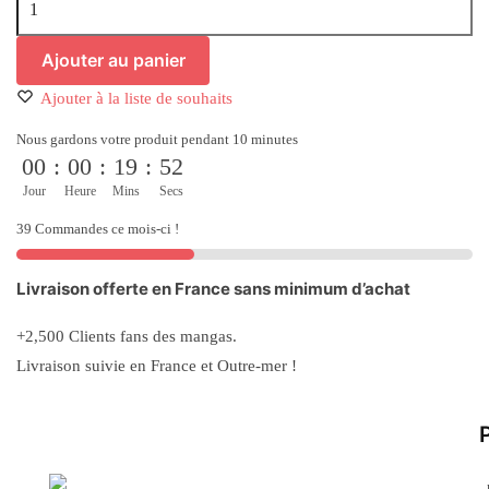
de
Hunter
Ajouter au panier
X
Ajouter à la liste de souhaits
Hunter
-
Nous gardons votre produit pendant 10 minutes
Cahiers
00
:
00
:
19
:
52
A5
Jour
Heure
Mins
Secs
-
39 Commandes ce mois-ci !
Gon
Et
Ses
Livraison offerte en France sans minimum d’achat
Amis
+2,500 Clients fans des mangas.
Livraison suivie en France et Outre-mer !