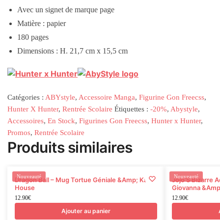
Avec un signet de marque page
Matière : papier
180 pages
Dimensions : H. 21,7 cm x 15,5 cm
Catégories :
ABYstyle
,
Accessoire Manga
,
Figurine Gon Freecss
,
Hunter X Hunter
,
Rentrée Scolaire
Étiquettes :
-20%
,
Abystyle
,
Accessoires
,
En Stock
,
Figurines Gon Freecss
,
Hunter x Hunter
,
Promos
,
Rentrée Scolaire
Produits similaires
Nouveauté
Nouveauté
Dragon Ball – Mug Tortue Géniale &Amp; Kame
Jojo’S Bizarre 
House
Giovanna &Amp;
12.90
€
12.90
€
Ajouter au panier