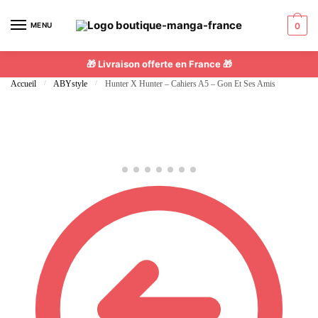
Skip
Skip
to
to
MENU
0
navigation
content
🎁 Livraison offerte en France 🎁
Accueil
/
ABYstyle
/
Hunter X Hunter – Cahiers A5 – Gon Et Ses Amis