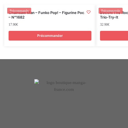
Précommande
Précommande
Chainsaw Man – Funko Pop! – Figurine Pochita
Bocchi The Roc
– N°1682
Trio-Try-It
17.90
€
32.90
€
Précommander