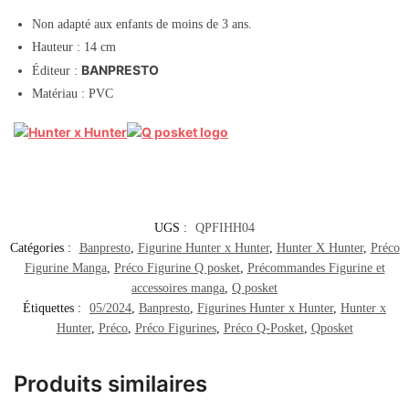
Non adapté aux enfants de moins de 3 ans.
Hauteur : 14 cm
BANPRESTO
Éditeur :
Matériau : PVC
UGS :
QPFIHH04
Catégories :
Banpresto
,
Figurine Hunter x Hunter
,
Hunter X Hunter
,
Préco
Figurine Manga
,
Préco Figurine Q posket
,
Précommandes Figurine et
accessoires manga
,
Q posket
Étiquettes :
05/2024
,
Banpresto
,
Figurines Hunter x Hunter
,
Hunter x
Hunter
,
Préco
,
Préco Figurines
,
Préco Q-Posket
,
Qposket
Produits similaires
Rupture