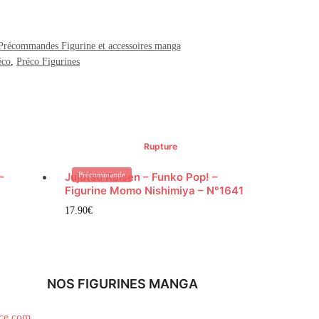
Précommandes Figurine et accessoires manga
éco
,
Préco Figurines
Rupture
–
Jujutsu Kaisen – Funko Pop! –
Précommande
Figurine Momo Nishimiya – N°1641
17.90
€
NOS FIGURINES MANGA
ce.com