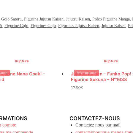
 Gojo Satoru
,
Figurine Jujutsu Kaisen
,
Jujutsu Kaisen
,
Préco Figurine Manga
,
25
,
Figurine Gojo
,
Figurines Gojo
,
Figurines Jujutsu Kaisen
,
Jujutsu Kaisen
,
Pr
Rupture
Rupture
igurine Nana Osaki –
ande
Jujutsu Kaisen – Funko Pop! 
Précommande
id
Figurine Sukuna – N°1638
17.90
€
RMATIONS
CONTACTEZ-NOUS
 compte
Contactez nous par mail
vre ma commande
contact@boutique-manga-fran