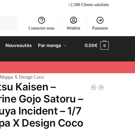
+2,500 Clients satisfaits
Contactez-nous
Wishlist
Paiement
Nouveautés
Par manga
0.00
€
0
/7 Mappa X Design Coco
tsu Kaisen –
rine Gojo Satoru –
uya Incident – 1/7
a X Design Coco