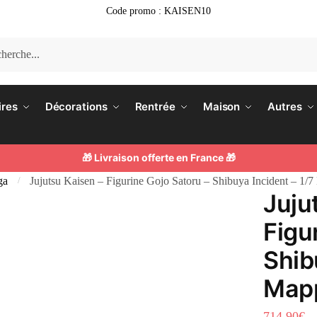
Code promo : KAISEN10
he
ires
Décorations
Rentrée
Maison
Autres
🎁 Livraison offerte en France 🎁
ga
Jujutsu Kaisen – Figurine Gojo Satoru – Shibuya Incident – 1
/
Juju
Figu
Shib
Mapp
714.90
€