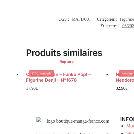
UGS :
MAFIJU01
Catégories :
Figurine
Étiquettes :
06/20
Produits similaires
Rupture
Chainsaw Man – Funko Pop! –
Précommande
Nana – F
Précomm
Figurine Denji – N°1678
Nendoro
17.90
€
82.90
€
INFO
Mon
Sui