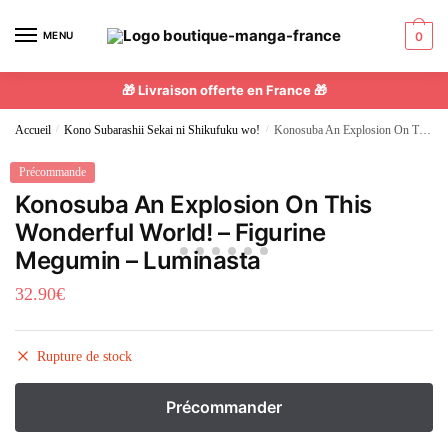
MENU
0
🎁 Livraison offerte en France 🎁
Accueil
/
Kono Subarashii Sekai ni Shikufuku wo!
/
Konosuba An Explosion On This Wonderful World! – Figurine Megumin – Luminasta
Précommande
Konosuba An Explosion On This
Wonderful World! – Figurine
Megumin – Luminasta
32.90
€
Rupture de stock