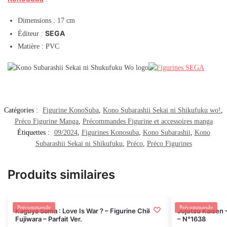
Dimensions : 17 cm
SEGA
Éditeur :
Matière : PVC
Catégories :
Figurine KonoSuba
,
Kono Subarashii Sekai ni Shikufuku wo!
,
Préco Figurine Manga
,
Précommandes Figurine et accessoires manga
Étiquettes :
09/2024
,
Figurines Konosuba
,
Kono Subarashii
,
Kono
Subarashii Sekai ni Shikufuku
,
Préco
,
Préco Figurines
Produits similaires
Rupture
Précommande
Précommande
Kaguya Sama : Love Is War ? – Figurine Chika
Jujutsu Kaisen 
Fujiwara – Parfait Ver.
– N°1638