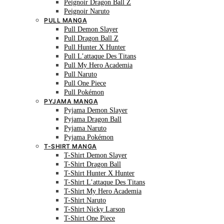
Peignoir Dragon Ball Z
Peignoir Naruto
PULL MANGA
Pull Demon Slayer
Pull Dragon Ball Z
Pull Hunter X Hunter
Pull L’attaque Des Titans
Pull My Hero Academia
Pull Naruto
Pull One Piece
Pull Pokémon
PYJAMA MANGA
Pyjama Demon Slayer
Pyjama Dragon Ball
Pyjama Naruto
Pyjama Pokémon
T-SHIRT MANGA
T-Shirt Demon Slayer
T-Shirt Dragon Ball
T-Shirt Hunter X Hunter
T-Shirt L’attaque Des Titans
T-Shirt My Hero Academia
T-Shirt Naruto
T-Shirt Nicky Larson
T-Shirt One Piece