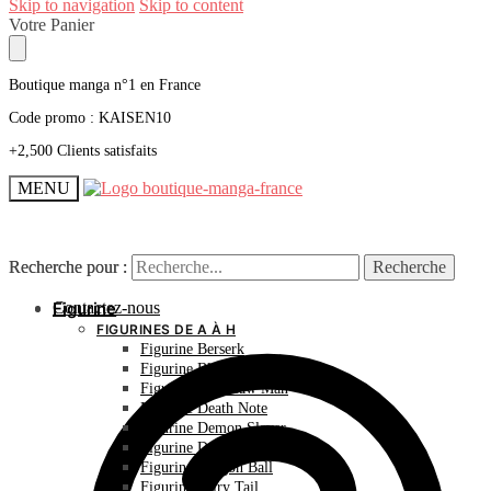
Skip to navigation
Skip to content
Votre Panier
Boutique manga n°1 en France
Code promo : KAISEN10
+2,500 Clients satisfaits
MENU
Recherche pour :
Recherche pour :
Recherche
Recherche
Contactez-nous
Figurine
FIGURINES DE A À H
Figurine Berserk
Figurine Bleach
Figurine Chainsaw Man
Figurine Death Note
Figurine Demon Slayer
Figurine Dr Stone
Figurine Dragon Ball
Figurine Fairy Tail