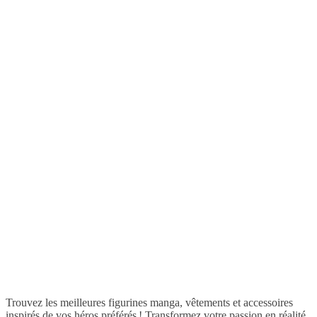
Trouvez les meilleures figurines manga, vêtements et accessoires
inspirés de vos héros préférés ! Transformez votre passion en réalité