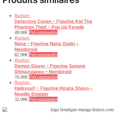
Rupture
Detective Conan – Figurine Kid The
Phantom Thief – Pop Up Parade
49.90
€
Précommander
Rupture
Nana – Figurine Nana Osaki –
Nendoroid
82.90
€
Précommander
Rupture
Demon Slayer – Figurine Sanemi
Shinazugawa – Nendoroid
76.90
€
Précommander
Rupture
Haikyuu!! – Figurine Hinata Shoyo –
Noodle Stopper
32.90
€
Précommander