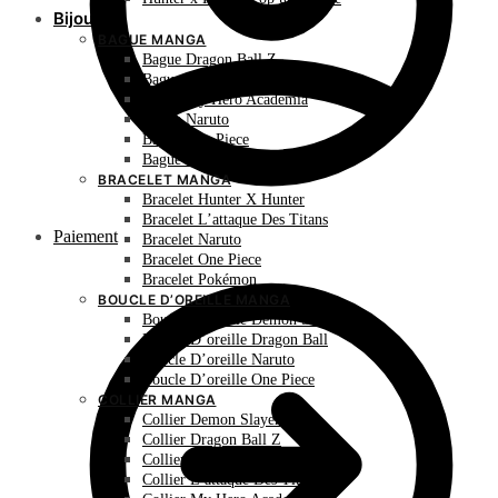
Bijoux
BAGUE MANGA
Bague Dragon Ball Z
Bague Hunter X Hunter
Bague My Hero Academia
Bague Naruto
Bague One Piece
Bague Pokémon
BRACELET MANGA
Bracelet Hunter X Hunter
Bracelet L’attaque Des Titans
Paiement
Bracelet Naruto
Bracelet One Piece
Bracelet Pokémon
BOUCLE D’OREILLE MANGA
Boucle D’oreille Demon Slayer
Boucle D’oreille Dragon Ball
Boucle D’oreille Naruto
Boucle D’oreille One Piece
COLLIER MANGA
Collier Demon Slayer
Collier Dragon Ball Z
Collier Hunter X Hunter
Collier L’attaque Des Titans