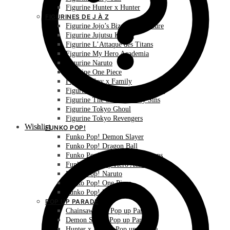
Figurine Hunter x Hunter
FIGURINES DE J À Z
Figurine Jojo’s Bizarre Adventure
Figurine Jujutsu Kaisen
Figurine L’Attaque des Titans
Figurine My Hero Academia
Figurine Naruto
Figurine One Piece
Figurine Spy x Family
Figurine The Promised Neverland
Figurine The Seven Deadly Sins
Figurine Tokyo Ghoul
Figurine Tokyo Revengers
Wishlist
FUNKO POP!
Funko Pop! Demon Slayer
Funko Pop! Dragon Ball
Funko Pop! L’Attaque des Titans
Funko Pop! My Hero Academia
Funko Pop! Naruto
Funko Pop! One Piece
Funko Pop! Pokémon
POP UP PARADE
Chainsaw Man Pop up Parade
Demon Slayer Pop up Parade
Hunter x Hunter Pop up Parade