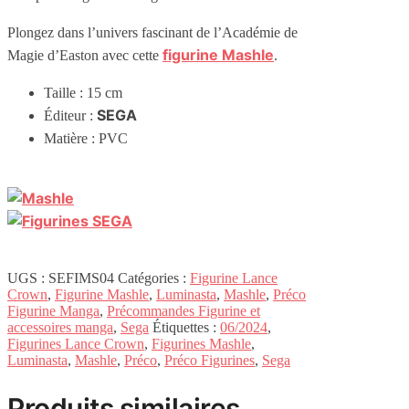
Plongez dans l’univers fascinant de l’Académie de
figurine Mashle
Magie d’Easton avec cette
.
Taille : 15 cm
SEGA
Éditeur :
Matière : PVC
UGS :
SEFIMS04
Catégories :
Figurine Lance
Crown
,
Figurine Mashle
,
Luminasta
,
Mashle
,
Préco
Figurine Manga
,
Précommandes Figurine et
accessoires manga
,
Sega
Étiquettes :
06/2024
,
Figurines Lance Crown
,
Figurines Mashle
,
Luminasta
,
Mashle
,
Préco
,
Préco Figurines
,
Sega
Produits similaires