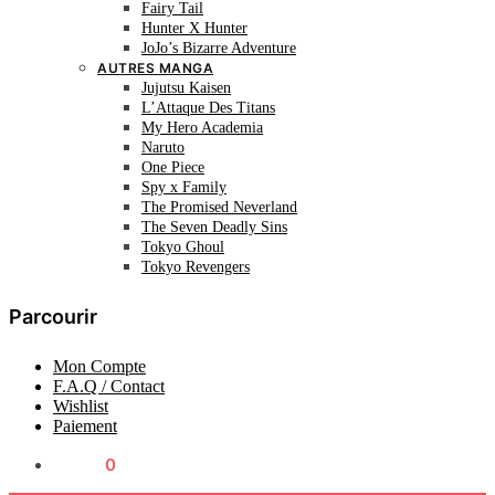
Fairy Tail
Hunter X Hunter
JoJo’s Bizarre Adventure
AUTRES MANGA
Jujutsu Kaisen
L’Attaque Des Titans
My Hero Academia
Naruto
One Piece
Spy x Family
The Promised Neverland
The Seven Deadly Sins
Tokyo Ghoul
Tokyo Revengers
Parcourir
Mon Compte
F.A.Q / Contact
Wishlist
Paiement
0.00
€
0