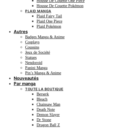
Housse De Couette One Piece
Housse De Couette Pokémon
PLAID MANGA
Plaid Fairy Tail
Plaid One Piece
Plaid Pokémon
Autres
Badges Manga & Anime
Cosplays
Coussins
Jeux de Société
Statues
Nendoroid
Panini Manga
Pin’s Manga & Anime
Nouveautés
Par manga
TOUTE LA BOUTIQUE
Berserk
Bleach
Chainsaw Man
Death Note
Demon Slayer
Dr Stone
Dragon Ball Z