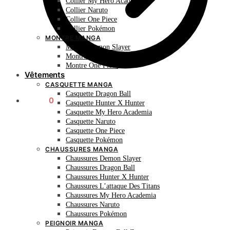
Collier My Hero Academia
Collier Naruto
Collier One Piece
Collier Pokémon
MONTRE MANGA
Montre Demon Slayer
Montre Naruto
Montre One Piece
Vêtements
CASQUETTE MANGA
Casquette Dragon Ball
0.00
€
0
Casquette Hunter X Hunter
Casquette My Hero Academia
Casquette Naruto
Casquette One Piece
Casquette Pokémon
CHAUSSURES MANGA
Chaussures Demon Slayer
Chaussures Dragon Ball
Chaussures Hunter X Hunter
Chaussures L’attaque Des Titans
Chaussures My Hero Academia
Chaussures Naruto
Chaussures Pokémon
PEIGNOIR MANGA