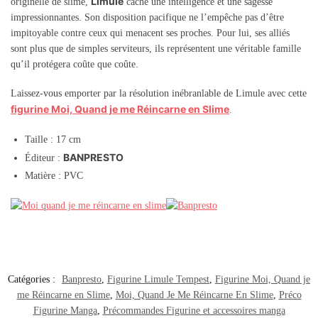
Limule
originelle de slime,
cache une intelligence et une sagesse
impressionnantes. Son disposition pacifique ne l’empêche pas d’être
impitoyable contre ceux qui menacent ses proches. Pour lui, ses alliés
sont plus que de simples serviteurs, ils représentent une véritable famille
qu’il protégera coûte que coûte.
Laissez-vous emporter par la résolution inébranlable de Limule avec cette
figurine Moi, Quand je me Réincarne en Slime
.
Taille : 17 cm
BANPRESTO
Éditeur :
Matière : PVC
Catégories :
Banpresto
,
Figurine Limule Tempest
,
Figurine Moi, Quand je
me Réincarne en Slime
,
Moi, Quand Je Me Réincarne En Slime
,
Préco
Figurine Manga
,
Précommandes Figurine et accessoires manga