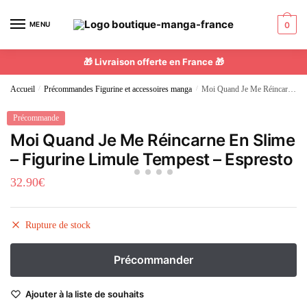
MENU
0
🎁 Livraison offerte en France 🎁
Accueil
/
Précommandes Figurine et accessoires manga
/
Moi Quand Je Me Réincarne En Slime – Figurine Limule Tempest – Espresto
Précommande
Moi Quand Je Me Réincarne En Slime
– Figurine Limule Tempest – Espresto
32.90
€
Rupture de stock
Ajouter à la liste de souhaits