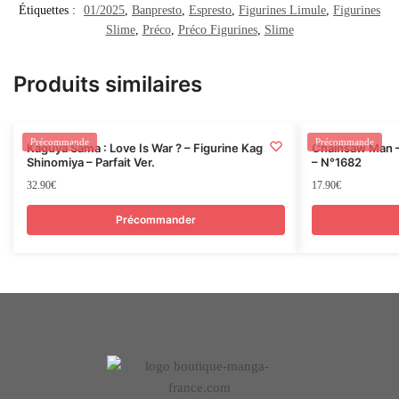
Étiquettes :
01/2025
,
Banpresto
,
Espresto
,
Figurines Limule
,
Figurines
Slime
,
Préco
,
Préco Figurines
,
Slime
Produits similaires
Rupture
Précommande
Précommande
Kaguya Sama : Love Is War ? – Figurine Kaguya
Chainsaw Man –
Shinomiya – Parfait Ver.
– N°1682
32.90
€
17.90
€
Précommander