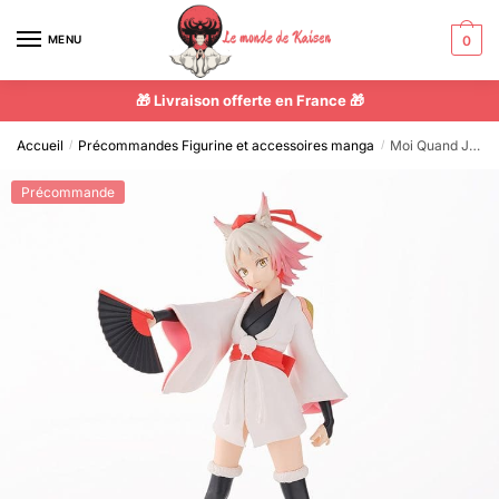
MENU
0
🎁 Livraison offerte en France 🎁
Accueil
Précommandes Figurine et accessoires manga
Moi Quand Je Me Réincarne En Slime – Figurine Momiji
/
/
Précommande