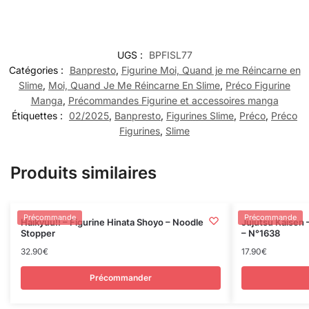
UGS :
BPFISL77
Catégories :
Banpresto
,
Figurine Moi, Quand je me Réincarne en
Slime
,
Moi, Quand Je Me Réincarne En Slime
,
Préco Figurine
Manga
,
Précommandes Figurine et accessoires manga
Étiquettes :
02/2025
,
Banpresto
,
Figurines Slime
,
Préco
,
Préco
Figurines
,
Slime
Produits similaires
Rupture
Précommande
Précommande
Haikyuu!! – Figurine Hinata Shoyo – Noodle
Jujutsu Kaisen 
Stopper
– N°1638
32.90
€
17.90
€
Précommander