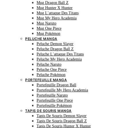
Mug Dragon Ball Z
Mug Hunter X Hunter
Mug L’attaque Des Titans
Mug My Hero Academia
Mug Naruto
Mug One Piece
Mug Pokémon
PELUCHE MANGA
Peluche Demon Slayer
Peluche Dragon Ball Z
Peluche L’attaque Des Titans
Peluche My Hero Academia
Peluche Naruto
Peluche One Piece
Peluche Pokémon
PORTEFEUILLE MANGA
Portefeuille Dragon Ball
Portefeuille My Hero Academia
Portefeuille Naruto
Portefeuille One Piece
Portefeuille Pokémon
TAPIS DE SOURIS MANGA
Tapis De Souris Demon Slayer
Tapis De Souris Dragon Ball Z
Tapis De Souris Hunter X Hunter