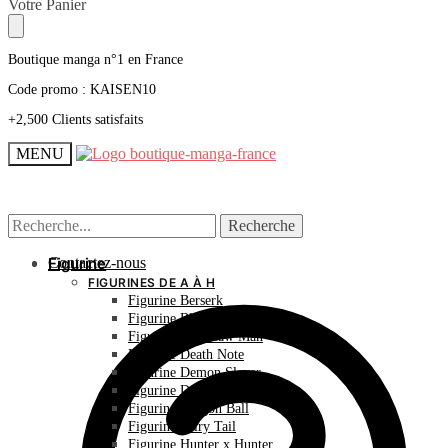
Skip
Skip
Votre Panier
to
to
navigation
content
Boutique manga n°1 en France
Code promo : KAISEN10
+2,500 Clients satisfaits
MENU
Recherche
Recherche
Recherche
Recherche
pour :
pour :
Contactez-nous
Figurine
FIGURINES DE A À H
Figurine Berserk
Figurine Bleach
Figurine Chainsaw Man
Figurine Death Note
Figurine Demon Slayer
Figurine Dr Stone
Figurine Dragon Ball
Figurine Fairy Tail
Figurine Hunter x Hunter