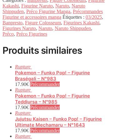
Catégories :
Banpresto
,
Figure Colosseum
,
Figurine
Kakashi
,
Figurine Naruto
,
Naruto
,
Naruto
Shippuden
,
Préco Figurine Manga
,
Précommandes
Figurine et accessoires manga
Étiquettes :
03/2025
,
Banpresto
,
Figure Colosseum
,
Figurines Kakashi
,
Figurines Naruto
,
Naruto
,
Naruto Shippuden
,
Préco
,
Préco Figurines
Produits similaires
Rupture
Pokemon – Funko Pop! – Figurine
Braségali – N°983
17.90
€
Précommander
Rupture
Pokemon – Funko Pop! – Figurine
Teddiursa – N°985
17.90
€
Précommander
Rupture
Jujutsu Kaisen – Funko Pop! – Figurine
Ultimate Mechamaru – N°1643
17.90
€
Précommander
Rupture