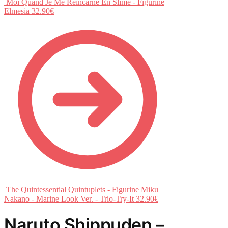
Moi Quand Je Me Réincarne En Slime - Figurine
Elmesia
32.90
€
The Quintessential Quintuplets - Figurine Miku
Nakano - Marine Look Ver. - Trio-Try-It
32.90
€
Naruto Shippuden –