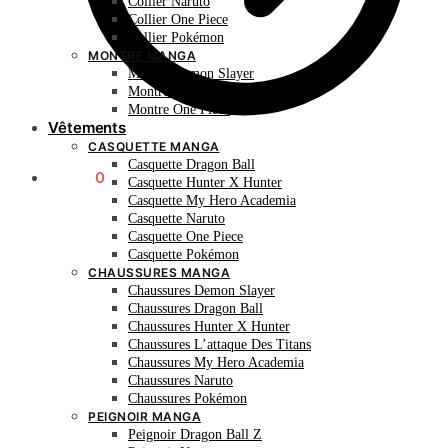
Collier Naruto
Collier One Piece
Collier Pokémon
MONTRE MANGA
Montre Demon Slayer
Montre Naruto
Montre One Piece
Vêtements
CASQUETTE MANGA
Casquette Dragon Ball
0.00
€
0
Casquette Hunter X Hunter
Casquette My Hero Academia
Casquette Naruto
Casquette One Piece
Casquette Pokémon
CHAUSSURES MANGA
Chaussures Demon Slayer
Chaussures Dragon Ball
Chaussures Hunter X Hunter
Chaussures L’attaque Des Titans
Chaussures My Hero Academia
Chaussures Naruto
Chaussures Pokémon
PEIGNOIR MANGA
Peignoir Dragon Ball Z