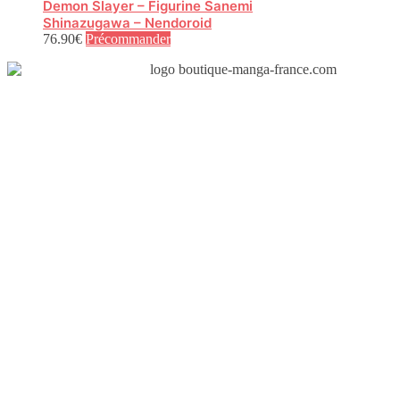
Demon Slayer – Figurine Sanemi
Shinazugawa – Nendoroid
76.90
€
Précommander