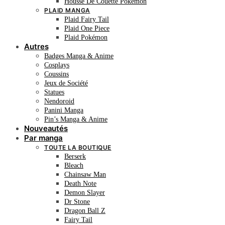
Housse De Couette Pokémon
PLAID MANGA
Plaid Fairy Tail
Plaid One Piece
Plaid Pokémon
Autres
Badges Manga & Anime
Cosplays
Coussins
Jeux de Société
Statues
Nendoroid
Panini Manga
Pin’s Manga & Anime
Nouveautés
Par manga
TOUTE LA BOUTIQUE
Berserk
Bleach
Chainsaw Man
Death Note
Demon Slayer
Dr Stone
Dragon Ball Z
Fairy Tail