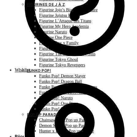
FIGURINES DE J À Z
Figurine Jojo’s Bizarre Adventure
Figurine Jujutsu Kaisen
Figurine L’Attaque des Titans
Figurine My Hero Academia
Figurine Naruto
Figurine One Piece
Figurine Spy x Family
Figurine The Promised Neverland
Figurine The Seven Deadly Sins
Figurine Tokyo Ghoul
Figurine Tokyo Revengers
Wishlist
FUNKO POP!
Funko Pop! Demon Slayer
Funko Pop! Dragon Ball
Funko Pop! L’Attaque des Titans
Funko Pop! My Hero Academia
Funko Pop! Naruto
Funko Pop! One Piece
Funko Pop! Pokémon
POP UP PARADE
Chainsaw Man Pop up Parade
Demon Slayer Pop up Parade
Hunter x Hunter Pop up Parade
Bijoux