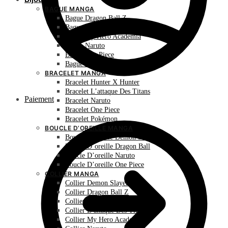
BAGUE MANGA
Bague Dragon Ball Z
Bague Hunter X Hunter
Bague My Hero Academia
Bague Naruto
Bague One Piece
Bague Pokémon
BRACELET MANGA
Bracelet Hunter X Hunter
Bracelet L’attaque Des Titans
Paiement
Bracelet Naruto
Bracelet One Piece
Bracelet Pokémon
BOUCLE D’OREILLE MANGA
Boucle D’oreille Demon Slayer
Boucle D’oreille Dragon Ball
Boucle D’oreille Naruto
Boucle D’oreille One Piece
COLLIER MANGA
Collier Demon Slayer
Collier Dragon Ball Z
Collier Hunter X Hunter
Collier L’attaque Des Titans
Collier My Hero Academia