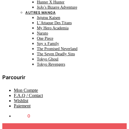
Hunter X Hunter
JoJo’s Bizarre Adventure
AUTRES MANGA
Jujutsu Kaisen
L’Attaque Des Titans
My Hero Academia
Naruto
One Piece
Spy x Family
The Promised Neverland
The Seven Deadly Sins
Tokyo Ghoul
Tokyo Revengers
Parcourir
Mon Compte
F.A.Q / Contact
Wishlist
Paiement
0.00
€
0