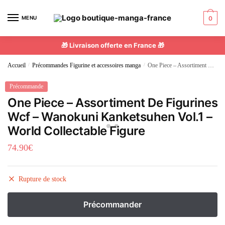
MENU
0
🎁 Livraison offerte en France 🎁
Accueil
/
Précommandes Figurine et accessoires manga
/
One Piece – Assortiment De Figurines Wcf – Wanokuni Kanketsuhen Vol.1 – World Collectable Figure
Précommande
One Piece – Assortiment De Figurines
Wcf – Wanokuni Kanketsuhen Vol.1 –
World Collectable Figure
74.90
€
Rupture de stock