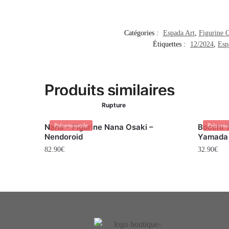
Catégories :
Espada Art
,
Figurine 
Étiquettes :
12/2024
,
Esp
Produits similaires
Rupture
Nana – Figurine Nana Osaki –
Précommande
Bocchi T
Précomm
Nendoroid
Yamada –
82.90
€
32.90
€