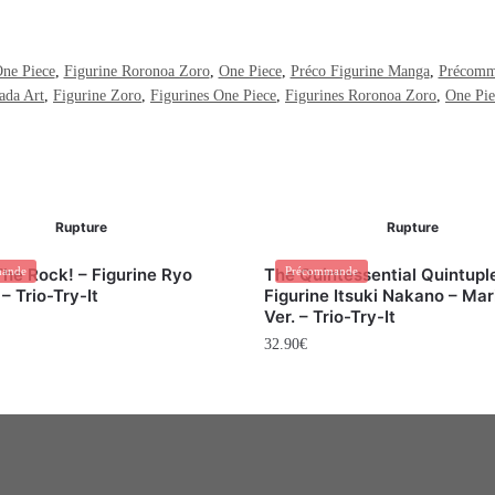
One Piece
,
Figurine Roronoa Zoro
,
One Piece
,
Préco Figurine Manga
,
Précomma
ada Art
,
Figurine Zoro
,
Figurines One Piece
,
Figurines Roronoa Zoro
,
One Pie
Rupture
Rupture
he Rock! – Figurine Ryo
ande
The Quintessential Quintupl
Précommande
 Trio-Try-It
Figurine Itsuki Nakano – Ma
Ver. – Trio-Try-It
32.90
€