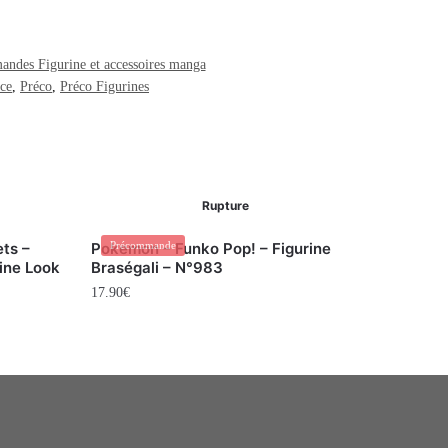
ndes Figurine et accessoires manga
ce
,
Préco
,
Préco Figurines
Rupture
ets –
Pokemon – Funko Pop! – Figurine
Précommande
rine Look
Braségali – N°983
17.90
€