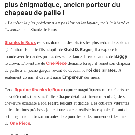
plus énigmatique, ancien porteur du
chapeau de paille !
« Le trésor le plus précieux n’est pas l’or ou les joyaux, mais la liberté et
l’aventure. »
– Shanks le Roux
Shanks le Roux
est sans doute un des pirates les plus redoutables de sa
Gold D. Roger
génération.
É
tant le fils adoptif de
, il a exploré le
Baggy
monde avec le roi des pirates dès son enfance. Frère d’armes de
One Piece
le clown. L’aventure de
démarre lorsqu’il remet son chapeau
roi des pirates
de paille à un jeune garçon rêvant de devenir le
. À
Empereur
seulement 25 ans, il devient aussi
des mers.
figurine Shanks
le Roux
Cette
capture magnifiquement
son charisme
et sa
détermination sans faille. Chaque détail est finement sculpté, de sa
chevelure éclatante à son regard perçant et décidé. Les couleurs vibrantes
et les finitions précises ajoutent une touche réaliste incroyable, faisant de
cette figurine un trésor incontestable pour les collectionneurs et les fans
One Piece
de
.