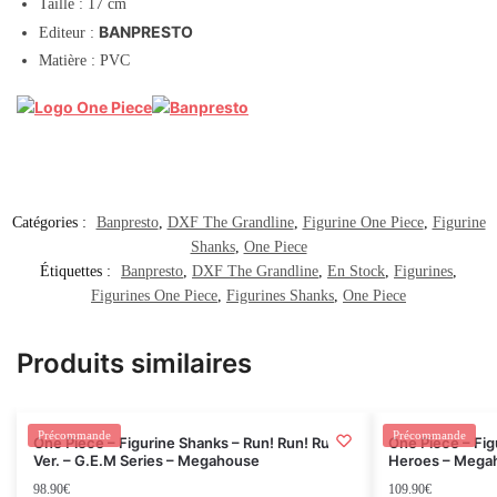
Taille : 17 cm
BANPRESTO
Editeur :
Matière : PVC
Catégories :
Banpresto
,
DXF The Grandline
,
Figurine One Piece
,
Figurine
Shanks
,
One Piece
Étiquettes :
Banpresto
,
DXF The Grandline
,
En Stock
,
Figurines
,
Figurines One Piece
,
Figurines Shanks
,
One Piece
Produits similaires
Rupture
Précommande
Précommande
One Piece – Figurine Shanks – Run! Run! Run!
One Piece – Fig
Ver. – G.E.M Series – Megahouse
Heroes – Mega
98.90
€
109.90
€