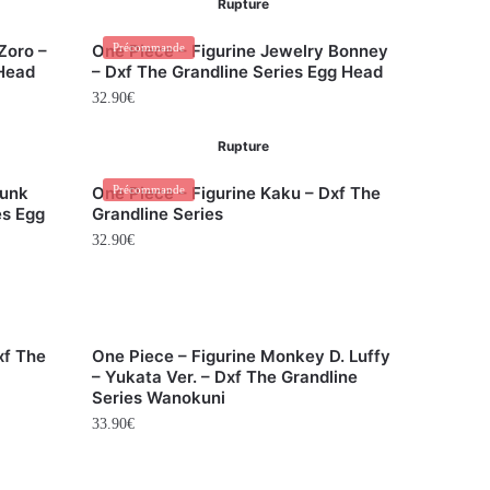
Rupture
Zoro –
One Piece – Figurine Jewelry Bonney
Précommande
 Head
– Dxf The Grandline Series Egg Head
32.90
€
Rupture
punk
One Piece – Figurine Kaku – Dxf The
Précommande
es Egg
Grandline Series
32.90
€
xf The
One Piece – Figurine Monkey D. Luffy
– Yukata Ver. – Dxf The Grandline
Series Wanokuni
33.90
€