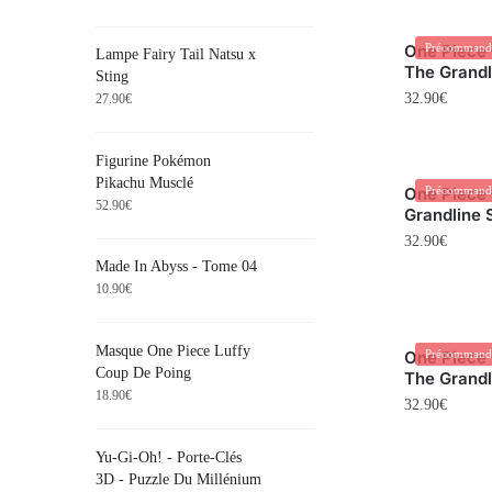
One Piece 
Précommand
Lampe Fairy Tail Natsu x
The Grandl
Sting
32.90
€
27.90
€
Figurine Pokémon
Pikachu Musclé
One Piece 
Précommand
52.90
€
Grandline 
32.90
€
Made In Abyss - Tome 04
10.90
€
Masque One Piece Luffy
One Piece 
Précommand
Coup De Poing
The Grandl
18.90
€
32.90
€
Yu-Gi-Oh! - Porte-Clés
3D - Puzzle Du Millénium