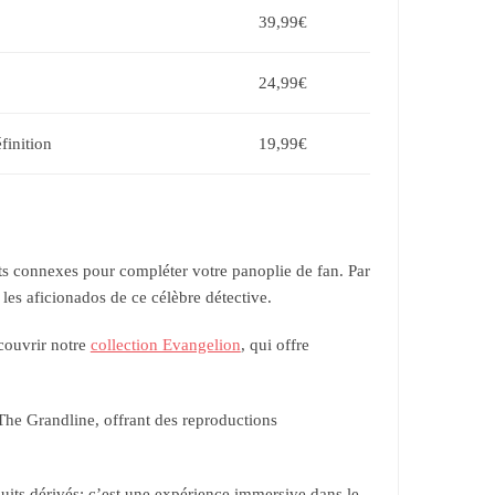
39,99€
24,99€
finition
19,99€
ts connexes pour compléter votre panoplie de fan. Par
 les aficionados de ce célèbre détective.
couvrir notre
collection Evangelion
, qui offre
he Grandline, offrant des reproductions
its dérivés; c’est une expérience immersive dans le