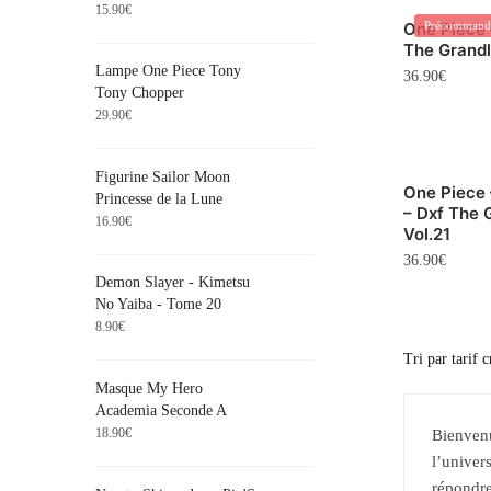
15.90
€
One Piece 
Précommand
The Grandl
Lampe One Piece Tony
36.90
€
Tony Chopper
29.90
€
Figurine Sailor Moon
One Piece 
Princesse de la Lune
– Dxf The 
16.90
€
Vol.21
36.90
€
Demon Slayer - Kimetsu
No Yaiba - Tome 20
8.90
€
Masque My Hero
Academia Seconde A
18.90
€
Bienvenu
l’univer
répondre