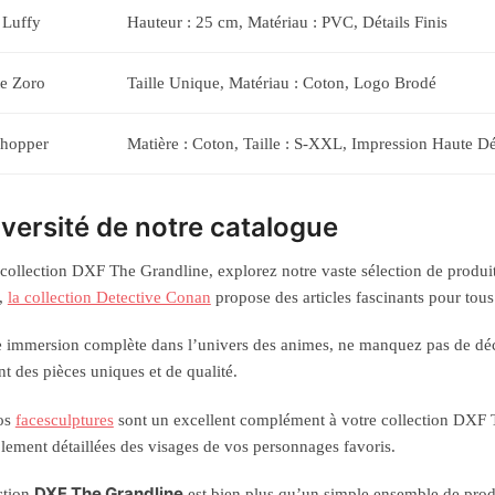
 Luffy
Hauteur : 25 cm, Matériau : PVC, Détails Finis
te Zoro
Taille Unique, Matériau : Coton, Logo Brodé
Chopper
Matière : Coton, Taille : S-XXL, Impression Haute Dé
iversité de notre catalogue
 collection DXF The Grandline, explorez notre vaste sélection de produi
,
la collection Detective Conan
propose des articles fascinants pour tous
 immersion complète dans l’univers des animes, ne manquez pas de dé
t des pièces uniques et de qualité.
nos
facesculptures
sont un excellent complément à votre collection DXF T
lement détaillées des visages de vos personnages favoris.
DXF The Grandline
ction
est bien plus qu’un simple ensemble de produ