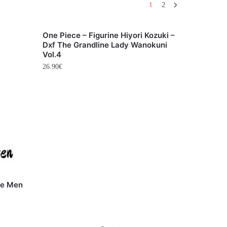
1
2
One Piece – Figurine Hiyori Kozuki –
Dxf The Grandline Lady Wanokuni
Vol.4
26.90
€
ne Men