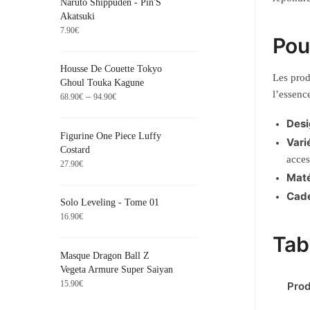
Naruto Shippuden - Pin'S
Akatsuki
7.90
€
Pou
Housse De Couette Tokyo
Les prod
Ghoul Touka Kagune
l’essenc
–
68.90
€
94.90
€
Desi
Figurine One Piece Luffy
Vari
Costard
acces
27.90
€
Maté
Cade
Solo Leveling - Tome 01
16.90
€
Tab
Masque Dragon Ball Z
Vegeta Armure Super Saiyan
15.90
€
Prod