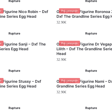
Rupture
Rupture
– Figurine Nico Robin – Dxf
e
One Piece – Figurine Roronoa 
Précommande
ine Series Egg Head
Dxf The Grandline Series Egg
32.90
€
Rupture
Rupture
– Figurine Sanji – Dxf The
e
One Piece – Figurine Dr Vega
Précommande
Series Egg Head
Lilith – Dxf The Grandline Seri
Head
32.90
€
Rupture
Rupture
– Figurine Stussy – Dxf
e
One Piece – Figurine Nami – D
Précommande
ine Series Egg Head
Grandline Series Egg Head
32.90
€
Rupture
Rupture