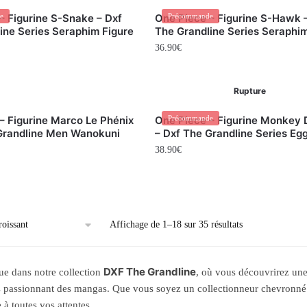
– Figurine S-Snake – Dxf
e
One Piece – Figurine S-Hawk 
Précommande
ine Series Seraphim Figure
The Grandline Series Seraphim
36.90
€
Rupture
– Figurine Marco Le Phénix
One Piece – Figurine Monkey D
Précommande
Grandline Men Wanokuni
– Dxf The Grandline Series Eg
38.90
€
Affichage de 1–18 sur 35 résultats
DXF The Grandline
e dans notre collection
, où vous découvrirez une
s passionnant des mangas. Que vous soyez un collectionneur chevronné o
 à toutes vos attentes.