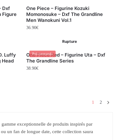
– Dxf
One Piece – Figurine Kozuki
 Figure
Momonosuke – Dxf The Grandline
Men Wanokuni Vol.1
36.90
€
Rupture
. Luffy
One Piece Red – Figurine Uta – Dxf
Précommande
g Head
The Grandline Series
38.90
€
1
2
 gamme exceptionnelle de produits inspirés par
u un fan de longue date, cette collection saura