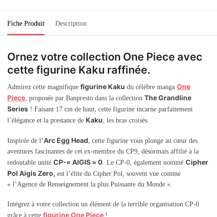
Fiche Produit
Description
Ornez votre collection One Piece avec
cette figurine Kaku raffinée.
figurine Kaku
One
Admirez cette magnifique
du célèbre manga
Piece
The Grandline
, proposée par Banpresto dans la collection
Series
! Faisant 17 cm de haut, cette figurine incarne parfaitement
Kaku
l’élégance et la prestance de
, les bras croisés.
Arc Egg Head
Inspirée de l’
, cette figurine vous plonge au cœur des
aventures fascinantes de cet ex-membre du CP9, désormais affilié à la
CP-« AIGIS » 0
Cipher
redoutable unité
. Le CP-0, également nommé
Pol Aigis Zero,
est l’élite du Cipher Pol, souvent vue comme
« l’Agence de Renseignement la plus Puissante du Monde ».
Intégrez à votre collection un élément de la terrible organisation CP-0
figurine One Piece
grâce à cette
!