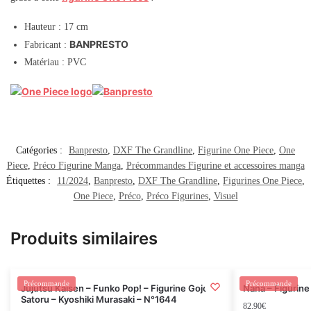
Hauteur : 17 cm
BANPRESTO
Fabricant :
Matériau : PVC
Catégories :
Banpresto
,
DXF The Grandline
,
Figurine One Piece
,
One
Piece
,
Préco Figurine Manga
,
Précommandes Figurine et accessoires manga
Étiquettes :
11/2024
,
Banpresto
,
DXF The Grandline
,
Figurines One Piece
,
One Piece
,
Préco
,
Préco Figurines
,
Visuel
Produits similaires
Rupture
Précommande
Précommande
Jujutsu Kaisen – Funko Pop! – Figurine Gojo
Nana – Figurine
Satoru – Kyoshiki Murasaki – N°1644
82.90
€