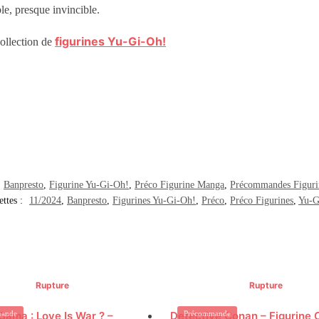
le, presque invincible.
figurines Yu-Gi-Oh!
ollection de
Banpresto
,
Figurine Yu-Gi-Oh!
,
Préco Figurine Manga
,
Précommandes Figurin
ettes :
11/2024
,
Banpresto
,
Figurines Yu-Gi-Oh!
,
Préco
,
Préco Figurines
,
Yu-G
Rupture
Rupture
ama : Love Is War ? –
ande
Detective Conan – Figurine
Précommande