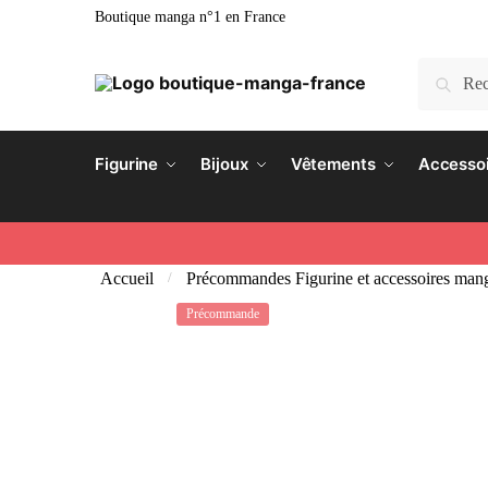
Skip
Skip
Boutique manga n°1 en France
to
to
navigation
content
Recherch
Recherc
pour :
Figurine
Bijoux
Vêtements
Accesso
Accueil
Précommandes Figurine et accessoires man
/
Précommande