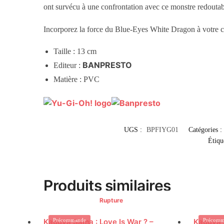
ont survécu à une confrontation avec ce monstre redoutab
Incorporez la force du Blue-Eyes White Dragon à votre c
Taille : 13 cm
BANPRESTO
Editeur :
Matière : PVC
UGS :
BPFIYG01
Catégories :
Étiqu
Produits similaires
Rupture
Kaguya Sama : Love Is War ? –
Précommande
Kaguya S
Précomm