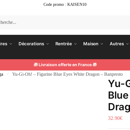
Code promo : KAISEN10
e
he
ires
Décorations
Rentrée
Maison
Autres
🎁 Livraison offerte en France 🎁
ga
Yu-Gi-Oh! – Figurine Blue Eyes White Dragon – Banpresto
/
Yu-G
Blue
Drag
32.90
€