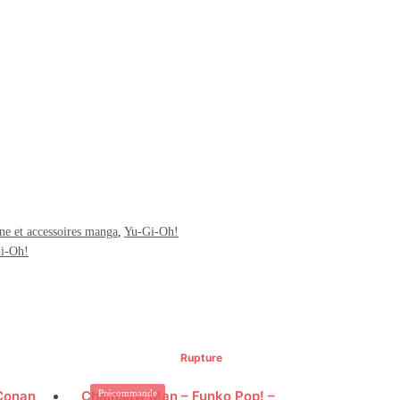
e et accessoires manga
,
Yu-Gi-Oh!
i-Oh!
Rupture
 Conan
Chainsaw Man – Funko Pop! –
Précommande