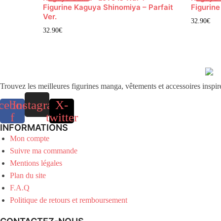
Figurine Kaguya Shinomiya – Parfait
Figurine
Ver.
32.90
€
32.90
€
Trouvez les meilleures figurines manga, vêtements et accessoires inspir
cebook-
Instagram
X-
f
twitter
INFORMATIONS
Mon compte
Suivre ma commande
Mentions légales
Plan du site
F.A.Q
Politique de retours et remboursement