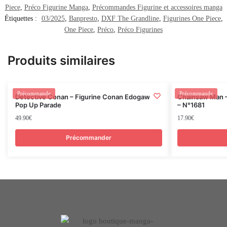
Piece
,
Préco Figurine Manga
,
Précommandes Figurine et accessoires manga
Étiquettes :
03/2025
,
Banpresto
,
DXF The Grandline
,
Figurines One Piece
,
One Piece
,
Préco
,
Préco Figurines
Produits similaires
Rupture
Précommande
Précommande
Detective Conan – Figurine Conan Edogawa –
Chainsaw Man –
Pop Up Parade
– N°1681
49.90
€
17.90
€
Précommander