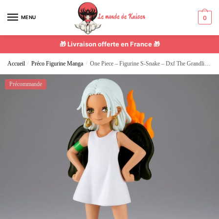
MENU
0
🎁 Livraison offerte en France 🎁
Accueil
/
Préco Figurine Manga
/
One Piece – Figurine S-Snake – Dxf The Grandline Series Seraphim Figure
Précommande