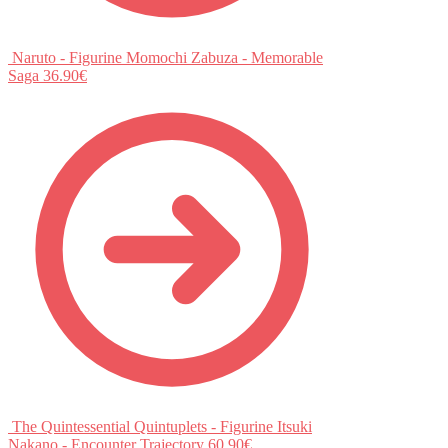
Naruto - Figurine Momochi Zabuza - Memorable
Saga
36.90
€
The Quintessential Quintuplets - Figurine Itsuki
Nakano - Encounter Trajectory
60.90
€