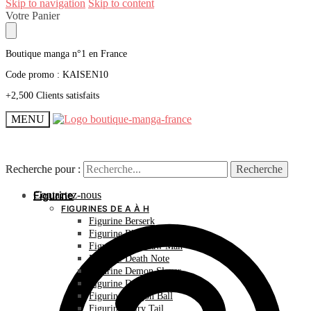
Skip to navigation
Skip to content
Votre Panier
Boutique manga n°1 en France
Code promo : KAISEN10
+2,500 Clients satisfaits
MENU
Recherche pour :
Recherche pour :
Recherche
Recherche
Contactez-nous
Figurine
FIGURINES DE A À H
Figurine Berserk
Figurine Bleach
Figurine Chainsaw Man
Figurine Death Note
Figurine Demon Slayer
Figurine Dr Stone
Figurine Dragon Ball
Figurine Fairy Tail