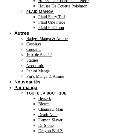
Housse De Couette One Piece
Housse De Couette Pokémon
PLAID MANGA
Plaid Fairy Tail
Plaid One Piece
Plaid Pokémon
Autres
Badges Manga & Anime
Cosplays
Coussins
Jeux de Société
Statues
Nendoroid
Panini Manga
Pin’s Manga & Anime
Nouveautés
Par manga
TOUTE LA BOUTIQUE
Berserk
Bleach
Chainsaw Man
Death Note
Demon Slayer
Dr Stone
Dragon Ball Z