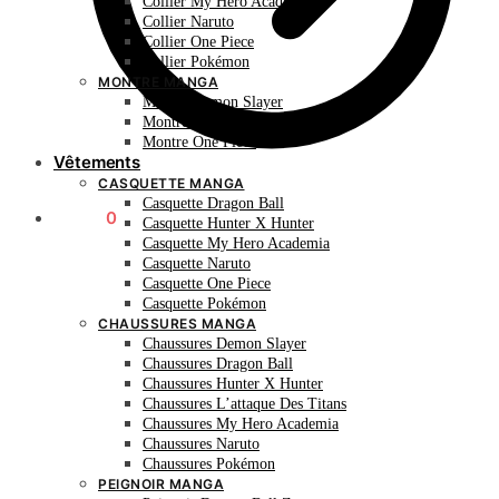
Collier My Hero Academia
Collier Naruto
Collier One Piece
Collier Pokémon
MONTRE MANGA
Montre Demon Slayer
Montre Naruto
Montre One Piece
Vêtements
CASQUETTE MANGA
Casquette Dragon Ball
0.00
€
0
Casquette Hunter X Hunter
Casquette My Hero Academia
Casquette Naruto
Casquette One Piece
Casquette Pokémon
CHAUSSURES MANGA
Chaussures Demon Slayer
Chaussures Dragon Ball
Chaussures Hunter X Hunter
Chaussures L’attaque Des Titans
Chaussures My Hero Academia
Chaussures Naruto
Chaussures Pokémon
PEIGNOIR MANGA