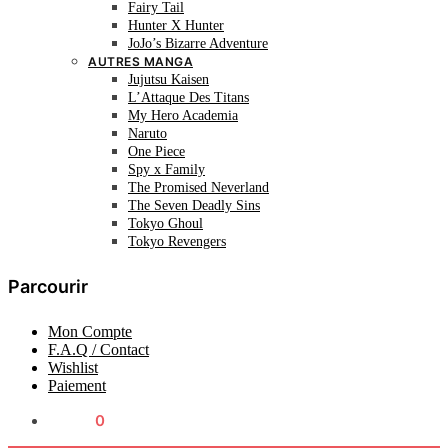
Fairy Tail
Hunter X Hunter
JoJo’s Bizarre Adventure
AUTRES MANGA
Jujutsu Kaisen
L’Attaque Des Titans
My Hero Academia
Naruto
One Piece
Spy x Family
The Promised Neverland
The Seven Deadly Sins
Tokyo Ghoul
Tokyo Revengers
Parcourir
Mon Compte
F.A.Q / Contact
Wishlist
Paiement
0.00
€
0