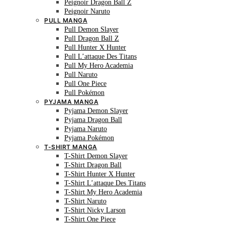
Peignoir Dragon Ball Z
Peignoir Naruto
PULL MANGA
Pull Demon Slayer
Pull Dragon Ball Z
Pull Hunter X Hunter
Pull L’attaque Des Titans
Pull My Hero Academia
Pull Naruto
Pull One Piece
Pull Pokémon
PYJAMA MANGA
Pyjama Demon Slayer
Pyjama Dragon Ball
Pyjama Naruto
Pyjama Pokémon
T-SHIRT MANGA
T-Shirt Demon Slayer
T-Shirt Dragon Ball
T-Shirt Hunter X Hunter
T-Shirt L’attaque Des Titans
T-Shirt My Hero Academia
T-Shirt Naruto
T-Shirt Nicky Larson
T-Shirt One Piece