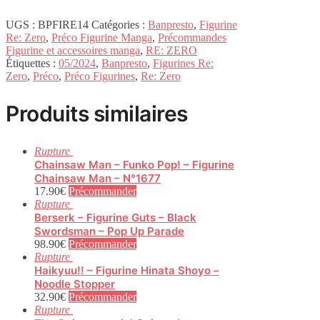
UGS :
BPFIRE14
Catégories :
Banpresto
,
Figurine
Re: Zero
,
Préco Figurine Manga
,
Précommandes
Figurine et accessoires manga
,
RE: ZERO
Étiquettes :
05/2024
,
Banpresto
,
Figurines Re:
Zero
,
Préco
,
Préco Figurines
,
Re: Zero
Produits similaires
Rupture
Chainsaw Man – Funko Pop! – Figurine
Chainsaw Man – N°1677
17.90
€
Précommander
Rupture
Berserk – Figurine Guts – Black
Swordsman – Pop Up Parade
98.90
€
Précommander
Rupture
Haikyuu!! – Figurine Hinata Shoyo –
Noodle Stopper
32.90
€
Précommander
Rupture