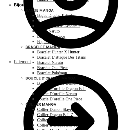
Bijoux
BAGUE MANGA
Bague Dragon Ball Z
Bague Hunter X Hunter
Bague My Hero Academia
Bague Naruto
Bague One Piece
Bague Pokémon
BRACELET MANGA
Bracelet Hunter X Hunter
Bracelet L’attaque Des Titans
Paiement
Bracelet Naruto
Bracelet One Piece
Bracelet Pokémon
BOUCLE D’OREILLE MANGA
Boucle D’oreille Demon Slayer
Boucle D’oreille Dragon Ball
Boucle D’oreille Naruto
Boucle D’oreille One Piece
COLLIER MANGA
Collier Demon Slayer
Collier Dragon Ball Z
Collier Hunter X Hunter
Collier L’attaque Des Titans