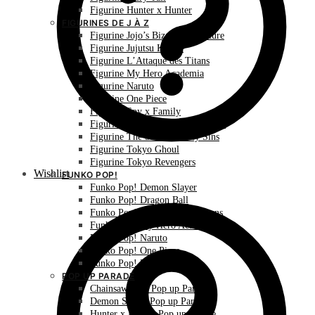
Figurine Hunter x Hunter
FIGURINES DE J À Z
Figurine Jojo’s Bizarre Adventure
Figurine Jujutsu Kaisen
Figurine L’Attaque des Titans
Figurine My Hero Academia
Figurine Naruto
Figurine One Piece
Figurine Spy x Family
Figurine The Promised Neverland
Figurine The Seven Deadly Sins
Figurine Tokyo Ghoul
Figurine Tokyo Revengers
Wishlist
FUNKO POP!
Funko Pop! Demon Slayer
Funko Pop! Dragon Ball
Funko Pop! L’Attaque des Titans
Funko Pop! My Hero Academia
Funko Pop! Naruto
Funko Pop! One Piece
Funko Pop! Pokémon
POP UP PARADE
Chainsaw Man Pop up Parade
Demon Slayer Pop up Parade
Hunter x Hunter Pop up Parade