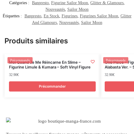
Catégories :
Banpresto
,
Figurine Sailor Moon
,
Glitter & Glamours
,
Nouveautés
,
Sailor Moon
Étiquettes :
Banpresto
,
En Stock
,
Figurines
,
Figurines Sailor Moon
,
Glitter
And Glamours
,
Nouveautés
,
Sailor Moon
Produits similaires
Rupture
Précommande
Précommande
Moi Quand Je Me Réincarne En Slime –
One Piece – Fi
Figurine Limule & Kumara – Soft Vinyl Figure
Alabasta Ver. –
32.90
€
32.90
€
Précommander