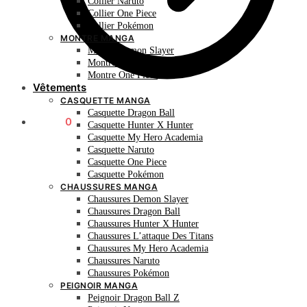
Collier Naruto
Collier One Piece
Collier Pokémon
MONTRE MANGA
Montre Demon Slayer
Montre Naruto
Montre One Piece
Vêtements
CASQUETTE MANGA
Casquette Dragon Ball
0.00
€
0
Casquette Hunter X Hunter
Casquette My Hero Academia
Casquette Naruto
Casquette One Piece
Casquette Pokémon
CHAUSSURES MANGA
Chaussures Demon Slayer
Chaussures Dragon Ball
Chaussures Hunter X Hunter
Chaussures L’attaque Des Titans
Chaussures My Hero Academia
Chaussures Naruto
Chaussures Pokémon
PEIGNOIR MANGA
Peignoir Dragon Ball Z