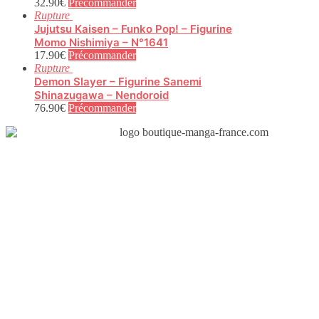
32.90
€
Précommander
Rupture
Jujutsu Kaisen – Funko Pop! – Figurine
Momo Nishimiya – N°1641
17.90
€
Précommander
Rupture
Demon Slayer – Figurine Sanemi
Shinazugawa – Nendoroid
76.90
€
Précommander