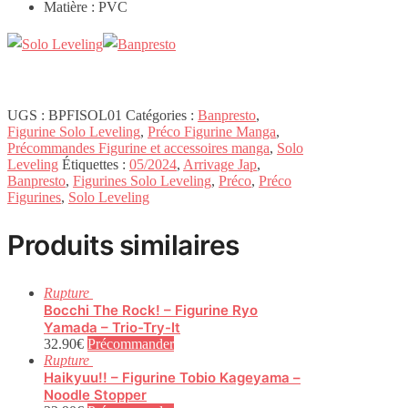
Matière : PVC
UGS :
BPFISOL01
Catégories :
Banpresto
,
Figurine Solo Leveling
,
Préco Figurine Manga
,
Précommandes Figurine et accessoires manga
,
Solo
Leveling
Étiquettes :
05/2024
,
Arrivage Jap
,
Banpresto
,
Figurines Solo Leveling
,
Préco
,
Préco
Figurines
,
Solo Leveling
Produits similaires
Rupture
Bocchi The Rock! – Figurine Ryo
Yamada – Trio-Try-It
32.90
€
Précommander
Rupture
Haikyuu!! – Figurine Tobio Kageyama –
Noodle Stopper