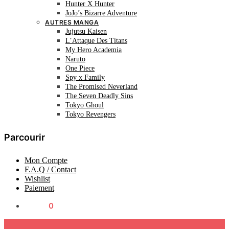
Hunter X Hunter
JoJo’s Bizarre Adventure
AUTRES MANGA
Jujutsu Kaisen
L’Attaque Des Titans
My Hero Academia
Naruto
One Piece
Spy x Family
The Promised Neverland
The Seven Deadly Sins
Tokyo Ghoul
Tokyo Revengers
Parcourir
Mon Compte
F.A.Q / Contact
Wishlist
Paiement
0.00
€
0