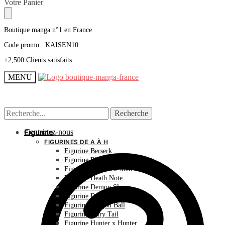
Skip
Skip
Votre Panier
to
to
navigation
content
Boutique manga n°1 en France
Code promo : KAISEN10
+2,500 Clients satisfaits
MENU
Recherche
Recherche
Recherche
Recherche
pour :
pour :
Contactez-nous
Figurine
FIGURINES DE A À H
Figurine Berserk
Figurine Bleach
Figurine Chainsaw Man
Figurine Death Note
Figurine Demon Slayer
Figurine Dr Stone
Figurine Dragon Ball
Figurine Fairy Tail
Figurine Hunter x Hunter