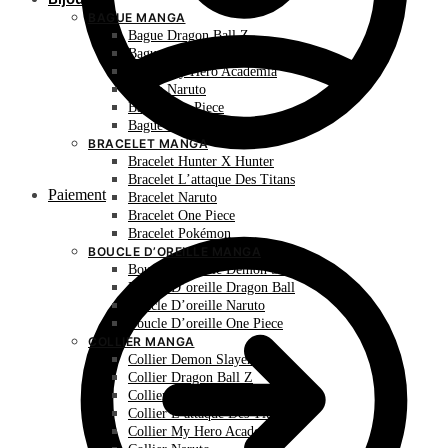
BAGUE MANGA
Bague Dragon Ball Z
Bague Hunter X Hunter
Bague My Hero Academia
Bague Naruto
Bague One Piece
Bague Pokémon
BRACELET MANGA
Bracelet Hunter X Hunter
Bracelet L’attaque Des Titans
Paiement
Bracelet Naruto
Bracelet One Piece
Bracelet Pokémon
BOUCLE D’OREILLE MANGA
Boucle D’oreille Demon Slayer
Boucle D’oreille Dragon Ball
Boucle D’oreille Naruto
Boucle D’oreille One Piece
COLLIER MANGA
Collier Demon Slayer
Collier Dragon Ball Z
Collier Hunter X Hunter
Collier L’attaque Des Titans
Collier My Hero Academia