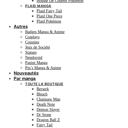
Housse De Couette Pokémon
PLAID MANGA
Plaid Fairy Tail
Plaid One Piece
Plaid Pokémon
Autres
Badges Manga & Anime
Cosplays
Coussins
Jeux de Société
Statues
Nendoroid
Panini Manga
Pin’s Manga & Anime
Nouveautés
Par manga
TOUTE LA BOUTIQUE
Berserk
Bleach
Chainsaw Man
Death Note
Demon Slayer
Dr Stone
Dragon Ball Z
Fairy Tail