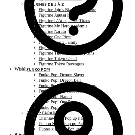
FIGURINES DE J À Z
Figurine Jojo’s Bizarre Adventure
Figurine Jujutsu Kaisen
Figurine L’Attaque des Titans
Figurine My Hero Academia
Figurine Naruto
Figurine One Piece
Figurine Spy x Family
Figurine The Promised Neverland
Figurine The Seven Deadly Sins
Figurine Tokyo Ghoul
Figurine Tokyo Revengers
Wishlist
FUNKO POP!
Funko Pop! Demon Slayer
Funko Pop! Dragon Ball
Funko Pop! L’Attaque des Titans
Funko Pop! My Hero Academia
Funko Pop! Naruto
Funko Pop! One Piece
Funko Pop! Pokémon
POP UP PARADE
Chainsaw Man Pop up Parade
Demon Slayer Pop up Parade
Hunter x Hunter Pop up Parade
Bijoux