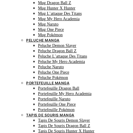
Mug Dragon Ball Z
Mug Hunter X Hunter
Mug L’attaque Des Titans
Mug My Hero Academia
Mug Naruto
Mug One Piece
Mug Pokémon
PELUCHE MANGA
Peluche Demon Slayer
Peluche Dragon Ball Z
Peluche L’attaque Des Titans
Peluche My Hero Academia
Peluche Naruto
Peluche One Piece
Peluche Pokémon
PORTEFEUILLE MANGA
Portefeuille Dragon Ball
Portefeuille My Hero Academia
Portefeuille Naruto
Portefeuille One Piece
Portefeuille Pokémon
TAPIS DE SOURIS MANGA
Tapis De Souris Demon Slayer
Tapis De Souris Dragon Ball Z
Tapis De Souris Hunter X Hunter