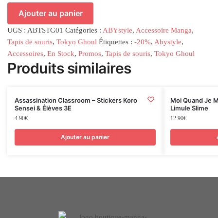
Ajouter au panier
UGS :
ABTSTG01
Catégories :
ABYstyle
,
Accessoire Manga
,
Tapis de souris
,
Tokyo Ghoul
Étiquettes :
-20%
,
Abystyle
,
Accessoires
,
En Stock
,
Promos
,
Tapis de souris
,
Tokyo Ghoul
Produits similaires
Assassination Classroom – Stickers Koro
Moi Quand Je M
Sensei & Élèves 3E
Limule Slime
4.90
€
12.90
€
Ajouter au panier