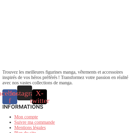
Trouvez les meilleures figurines manga, vêtements et accessoires
inspirés de vos héros préférés ! Transformez votre passion en réalité
avec nos vastes collections de manga.
acebook-
Instagram
X-
f
twitter
INFORMATIONS
Mon compte
Suivre ma commande
Mentions légales
Plan du site