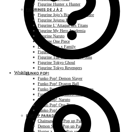
Figurine Hunter x Hunter
FIGURINES DE J À Z
Figurine Jojo’s Bizarre Adventure
Figurine Jujutsu Kaisen
Figurine L’Attaque des Titans
Figurine My Hero Academia
Figurine Naruto
Figurine One Piece
Figurine Spy x Family
Figurine The Promised Neverland
Figurine The Seven Deadly Sins
Figurine Tokyo Ghoul
Figurine Tokyo Revengers
Wishlist
FUNKO POP!
Funko Pop! Demon Slayer
Funko Pop! Dragon Ball
Funko Pop! L’Attaque des Titans
Funko Pop! My Hero Academia
Funko Pop! Naruto
Funko Pop! One Piece
Funko Pop! Pokémon
POP UP PARADE
Chainsaw Man Pop up Parade
Demon Slayer Pop up Parade
Hunter x Hunter Pop up Parade