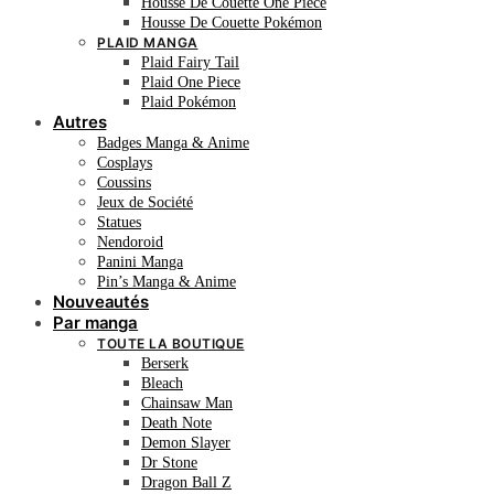
Housse De Couette One Piece
Housse De Couette Pokémon
PLAID MANGA
Plaid Fairy Tail
Plaid One Piece
Plaid Pokémon
Autres
Badges Manga & Anime
Cosplays
Coussins
Jeux de Société
Statues
Nendoroid
Panini Manga
Pin’s Manga & Anime
Nouveautés
Par manga
TOUTE LA BOUTIQUE
Berserk
Bleach
Chainsaw Man
Death Note
Demon Slayer
Dr Stone
Dragon Ball Z