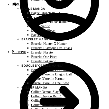
Bijoux
BAGUE MANGA
Bague Dragon Ball Z
Bague Hunter X Hunter
Bague My Hero Academia
Bague Naruto
Bague One Piece
Bague Pokémon
BRACELET MANGA
Bracelet Hunter X Hunter
Bracelet L’attaque Des Titans
Paiement
Bracelet Naruto
Bracelet One Piece
Bracelet Pokémon
BOUCLE D’OREILLE MANGA
Boucle D’oreille Demon Slayer
Boucle D’oreille Dragon Ball
Boucle D’oreille Naruto
Boucle D’oreille One Piece
COLLIER MANGA
Collier Demon Slayer
Collier Dragon Ball Z
Collier Hunter X Hunter
Collier L’attaque Des Titans