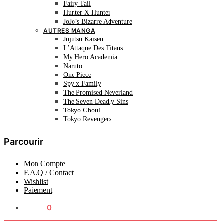
Fairy Tail
Hunter X Hunter
JoJo’s Bizarre Adventure
AUTRES MANGA
Jujutsu Kaisen
L’Attaque Des Titans
My Hero Academia
Naruto
One Piece
Spy x Family
The Promised Neverland
The Seven Deadly Sins
Tokyo Ghoul
Tokyo Revengers
Parcourir
Mon Compte
F.A.Q / Contact
Wishlist
Paiement
0.00
€
0