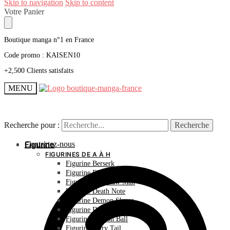
Skip to navigation
Skip to content
Votre Panier
Boutique manga n°1 en France
Code promo : KAISEN10
+2,500 Clients satisfaits
MENU
Recherche pour :
Recherche pour :
Recherche
Recherche
Contactez-nous
Figurine
FIGURINES DE A À H
Figurine Berserk
Figurine Bleach
Figurine Chainsaw Man
Figurine Death Note
Figurine Demon Slayer
Figurine Dr Stone
Figurine Dragon Ball
Figurine Fairy Tail