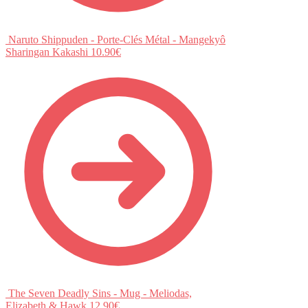
Naruto Shippuden - Porte-Clés Métal - Mangekyô
Sharingan Kakashi
10.90
€
The Seven Deadly Sins - Mug - Meliodas,
Elizabeth & Hawk
12.90
€