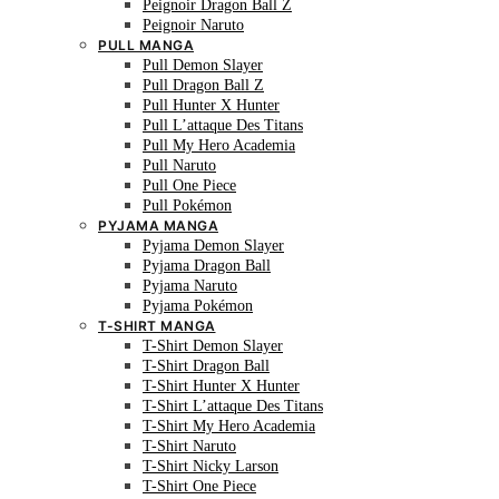
Peignoir Dragon Ball Z
Peignoir Naruto
PULL MANGA
Pull Demon Slayer
Pull Dragon Ball Z
Pull Hunter X Hunter
Pull L’attaque Des Titans
Pull My Hero Academia
Pull Naruto
Pull One Piece
Pull Pokémon
PYJAMA MANGA
Pyjama Demon Slayer
Pyjama Dragon Ball
Pyjama Naruto
Pyjama Pokémon
T-SHIRT MANGA
T-Shirt Demon Slayer
T-Shirt Dragon Ball
T-Shirt Hunter X Hunter
T-Shirt L’attaque Des Titans
T-Shirt My Hero Academia
T-Shirt Naruto
T-Shirt Nicky Larson
T-Shirt One Piece