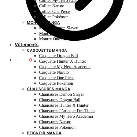
Collier My Hero Academia
Collier Naruto
Collier One Piece
Collier Pokémon
MONTRE MANGA
Montre Demon Slayer
Montre Naruto
Montre One Piece
Vêtements
CASQUETTE MANGA
Casquette Dragon Ball
0.00
€
0
Casquette Hunter X Hunter
Casquette My Hero Academia
Casquette Naruto
Casquette One Piece
Casquette Pokémon
CHAUSSURES MANGA
Chaussures Demon Slayer
Chaussures Dragon Ball
Chaussures Hunter X Hunter
Chaussures L’attaque Des Titans
Chaussures My Hero Academia
Chaussures Naruto
Chaussures Pokémon
PEIGNOIR MANGA