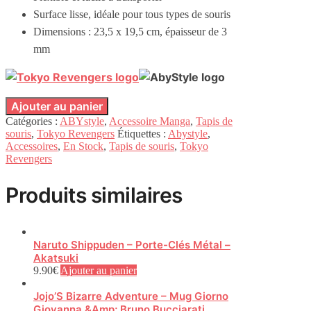
Surface lisse, idéale pour tous types de souris
Dimensions : 23,5 x 19,5 cm, épaisseur de 3
mm
Ajouter au panier
Catégories :
ABYstyle
,
Accessoire Manga
,
Tapis de
souris
,
Tokyo Revengers
Étiquettes :
Abystyle
,
Accessoires
,
En Stock
,
Tapis de souris
,
Tokyo
Revengers
Produits similaires
Naruto Shippuden – Porte-Clés Métal –
Akatsuki
9.90
€
Ajouter au panier
Jojo’S Bizarre Adventure – Mug Giorno
Giovanna &Amp; Bruno Bucciarati