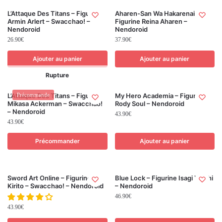
L’Attaque Des Titans – Figurine
Aharen-San Wa Hakarenai –
Armin Arlert – Swacchao! –
Figurine Reina Aharen –
Nendoroid
Nendoroid
26.90
€
37.90
€
Ajouter au panier
Ajouter au panier
Rupture
L’Attaque Des Titans – Figurine
Précommande
My Hero Academia – Figurine
Mikasa Ackerman – Swacchao!
Rody Soul – Nendoroid
– Nendoroid
43.90
€
43.90
€
Précommander
Ajouter au panier
Sword Art Online – Figurine
Blue Lock – Figurine Isagi Yoichi
Kirito – Swacchao! – Nendoroid
– Nendoroid
46.90
€
43.90
€