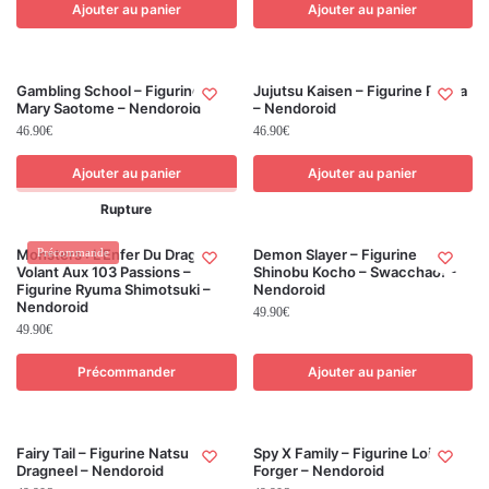
Ajouter au panier
Ajouter au panier
Gambling School – Figurine
Jujutsu Kaisen – Figurine Panda
Mary Saotome – Nendoroid
– Nendoroid
46.90
€
46.90
€
Ajouter au panier
Ajouter au panier
Rupture
Monsters : L’Enfer Du Dragon
Précommande
Demon Slayer – Figurine
Volant Aux 103 Passions –
Shinobu Kocho – Swacchao! –
Figurine Ryuma Shimotsuki –
Nendoroid
Nendoroid
49.90
€
49.90
€
Précommander
Ajouter au panier
Fairy Tail – Figurine Natsu
Spy X Family – Figurine Loid
Dragneel – Nendoroid
Forger – Nendoroid