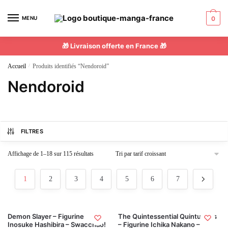
MENU
0
🎁 Livraison offerte en France 🎁
Accueil
/
Produits identifiés “Nendoroid”
Nendoroid
FILTRES
Affichage de 1–18 sur 115 résultats
1
2
3
4
5
6
7
Demon Slayer – Figurine
The Quintessential Quintuplets
Inosuke Hashibira – Swacchao!
– Figurine Ichika Nakano –