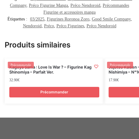
Company
,
Préco Figurine Manga
,
Préco Nendoroid
,
Précommandes
Figurine et accessoires manga
Étiquettes :
03/2025
,
Figurines Roronoa Zoro
,
Good Smile Company
,
Nendoroid
,
Préco
,
Préco Figurines
,
Préco Nendoroid
Produits similaires
Rupture
Précommande
Précommande
Kaguya Sama : Love Is War ? – Figurine Kaguya
Jujutsu Kaisen
Shinomiya – Parfait Ver.
Nishimiya – N°
32.90
€
17.90
€
Précommander