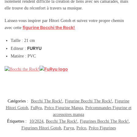
isolement rendent difficile la création de liens avec ses camarades, mais
elle trouve du réconfort à travers sa musique.
Laissez-vous inspirer par Hitori Gotoh et suivez votre propre chemin
figurine Bocchi the Rock!
avec cette
Taille : 21 cm
FURYU
Editeur :
Matière : PVC
Catégories :
Bocchi The Rock!
,
Figurine Bocchi The Rock!
,
Figurine
Hitori Gotoh
,
FuRyu
,
Préco Figurine Manga
,
Précommandes Figurine et
accessoires manga
Étiquettes :
10/2024
,
Bocchi The Rock!
,
Figurines Bocchi The Rock!
,
Figurines Hitori Gotoh
,
Furyu
,
Préco
,
Préco Figurines