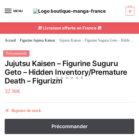
MENU
0
🎁 Livraison offerte en France 🎁
Accueil
/
Figurine Jujutsu Kaisen
/
Jujutsu Kaisen – Figurine Suguru Geto – Hidden Inventory/Premature Death – Figurizm
Précommande
Jujutsu Kaisen – Figurine Suguru
Geto – Hidden Inventory/Premature
Death – Figurizm
32.90
€
Rupture de stock