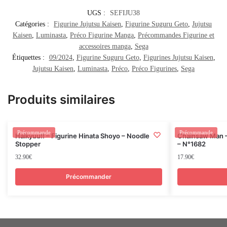
UGS :
SEFIJU38
Catégories :
Figurine Jujutsu Kaisen
,
Figurine Suguru Geto
,
Jujutsu
Kaisen
,
Luminasta
,
Préco Figurine Manga
,
Précommandes Figurine et
accessoires manga
,
Sega
Étiquettes :
09/2024
,
Figurine Suguru Geto
,
Figurines Jujutsu Kaisen
,
Jujutsu Kaisen
,
Luminasta
,
Préco
,
Préco Figurines
,
Sega
Produits similaires
Rupture
Précommande
Précommande
Haikyuu!! – Figurine Hinata Shoyo – Noodle
Chainsaw Man –
Stopper
– N°1682
32.90
€
17.90
€
Précommander