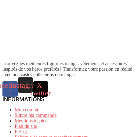
Trouvez les meilleures figurines manga, vêtements et accessoires
inspirés de vos héros préférés ! Transformez votre passion en réalité
avec nos vastes collections de manga.
acebook-
Instagram
X-
f
twitter
INFORMATIONS
Mon compte
Suivre ma commande
Mentions légales
Plan du site
F.A.Q