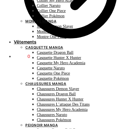
Collier My Hero Academia
Collier Naruto
Collier One Piece
Collier Pokémon
MONTRE MANGA
Montre Demon Slayer
Montre Naruto
Montre One Piece
Vêtements
CASQUETTE MANGA
Casquette Dragon Ball
0.00
€
0
Casquette Hunter X Hunter
Casquette My Hero Academia
Casquette Naruto
Casquette One Piece
Casquette Pokémon
CHAUSSURES MANGA
Chaussures Demon Slayer
Chaussures Dragon Ball
Chaussures Hunter X Hunter
Chaussures L’attaque Des Titans
Chaussures My Hero Academia
Chaussures Naruto
Chaussures Pokémon
PEIGNOIR MANGA