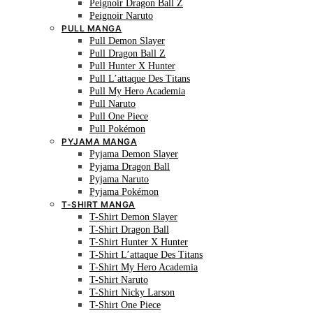
Peignoir Dragon Ball Z
Peignoir Naruto
PULL MANGA
Pull Demon Slayer
Pull Dragon Ball Z
Pull Hunter X Hunter
Pull L’attaque Des Titans
Pull My Hero Academia
Pull Naruto
Pull One Piece
Pull Pokémon
PYJAMA MANGA
Pyjama Demon Slayer
Pyjama Dragon Ball
Pyjama Naruto
Pyjama Pokémon
T-SHIRT MANGA
T-Shirt Demon Slayer
T-Shirt Dragon Ball
T-Shirt Hunter X Hunter
T-Shirt L’attaque Des Titans
T-Shirt My Hero Academia
T-Shirt Naruto
T-Shirt Nicky Larson
T-Shirt One Piece