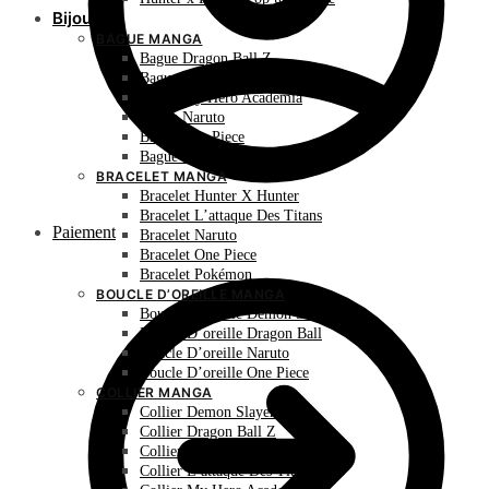
Bijoux
BAGUE MANGA
Bague Dragon Ball Z
Bague Hunter X Hunter
Bague My Hero Academia
Bague Naruto
Bague One Piece
Bague Pokémon
BRACELET MANGA
Bracelet Hunter X Hunter
Bracelet L’attaque Des Titans
Paiement
Bracelet Naruto
Bracelet One Piece
Bracelet Pokémon
BOUCLE D’OREILLE MANGA
Boucle D’oreille Demon Slayer
Boucle D’oreille Dragon Ball
Boucle D’oreille Naruto
Boucle D’oreille One Piece
COLLIER MANGA
Collier Demon Slayer
Collier Dragon Ball Z
Collier Hunter X Hunter
Collier L’attaque Des Titans