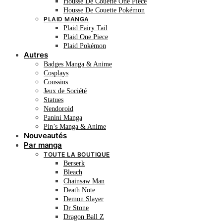
Housse De Couette One Piece
Housse De Couette Pokémon
PLAID MANGA
Plaid Fairy Tail
Plaid One Piece
Plaid Pokémon
Autres
Badges Manga & Anime
Cosplays
Coussins
Jeux de Société
Statues
Nendoroid
Panini Manga
Pin’s Manga & Anime
Nouveautés
Par manga
TOUTE LA BOUTIQUE
Berserk
Bleach
Chainsaw Man
Death Note
Demon Slayer
Dr Stone
Dragon Ball Z