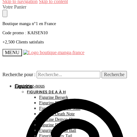
Skip to navigation
Skip to content
Votre Panier
Boutique manga n°1 en France
Code promo : KAISEN10
+2,500 Clients satisfaits
MENU
Recherche pour :
Recherche pour :
Recherche
Recherche
Contactez-nous
Figurine
FIGURINES DE A À H
Figurine Berserk
Figurine Bleach
Figurine Chainsaw Man
Figurine Death Note
Figurine Demon Slayer
Figurine Dr Stone
Figurine Dragon Ball
Figurine Fairy Tail