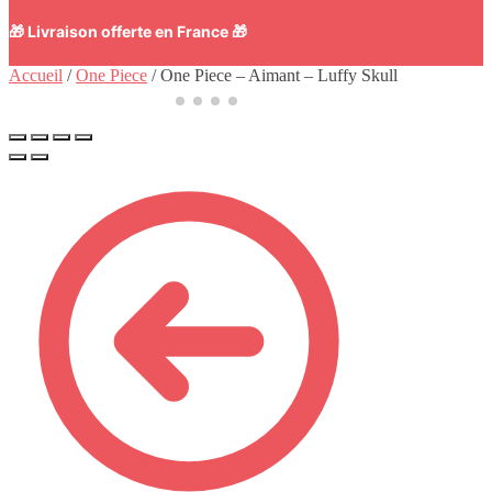
🎁 Livraison offerte en France 🎁
Accueil
/
One Piece
/
One Piece – Aimant – Luffy Skull