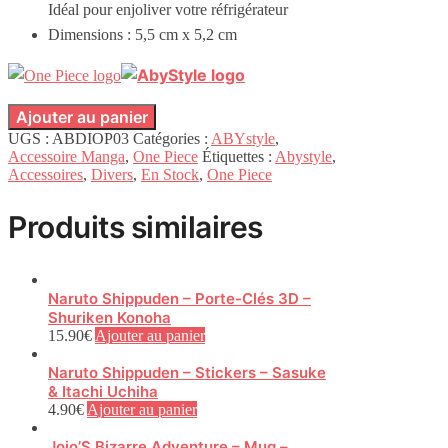
Idéal pour enjoliver votre réfrigérateur
Dimensions : 5,5 cm x 5,2 cm
Ajouter au panier
UGS :
ABDIOP03
Catégories :
ABYstyle
,
Accessoire Manga
,
One Piece
Étiquettes :
Abystyle
,
Accessoires
,
Divers
,
En Stock
,
One Piece
Produits similaires
Naruto Shippuden – Porte-Clés 3D –
Shuriken Konoha
15.90
€
Ajouter au panier
Naruto Shippuden – Stickers – Sasuke
& Itachi Uchiha
4.90
€
Ajouter au panier
Jojo’S Bizarre Adventure – Mug –