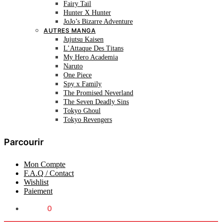
Fairy Tail
Hunter X Hunter
JoJo’s Bizarre Adventure
AUTRES MANGA
Jujutsu Kaisen
L’Attaque Des Titans
My Hero Academia
Naruto
One Piece
Spy x Family
The Promised Neverland
The Seven Deadly Sins
Tokyo Ghoul
Tokyo Revengers
Parcourir
Mon Compte
F.A.Q / Contact
Wishlist
Paiement
0.00
€
0