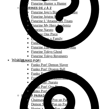
Figurine Hunter x Hunter
FIGURINES DE J À Z
Figurine Jojo’s Bizarre Adventure
Figurine Jujutsu Kaisen
Figurine L’Attaque des Titans
Figurine My Hero Academia
Figurine Naruto
Figurine One Piece
Figurine Spy x Family
Figurine The Promised Neverland
Figurine The Seven Deadly Sins
Figurine Tokyo Ghoul
Figurine Tokyo Revengers
Wishlist
FUNKO POP!
Funko Pop! Demon Slayer
Funko Pop! Dragon Ball
Funko Pop! L’Attaque des Titans
Funko Pop! My Hero Academia
Funko Pop! Naruto
Funko Pop! One Piece
Funko Pop! Pokémon
POP UP PARADE
Chainsaw Man Pop up Parade
Demon Slayer Pop up Parade
Hunter x Hunter Pop up Parade