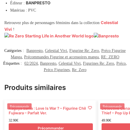
BANPRESTO
Éditeur :
Matériau : PVC
Celestial
Retrouvez plus de personnages féminins dans la collection
Vivi
!
Catégories :
Banpresto
,
Celestial Vivi
,
Figurine Re: Zero
,
Préco Figurine
Manga
,
Précommandes Figurine et accessoires manga
,
RE: ZERO
Étiquettes :
02/2024
,
Banpresto
,
Celestial Vivi
,
Figurines Re: Zero
,
Préco
,
Préco Figurines
,
Re: Zero
Produits similaires
Rupture
Précommande
Précommande
Kaguya Sama : Love Is War ? – Figurine Chika
Detective Cona
Fujiwara – Parfait Ver.
Thief – Pop Up 
32.90
€
49.90
€
Précommander