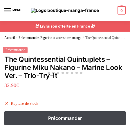
MENU
0
🎁 Livraison offerte en France 🎁
Accueil
/
Précommandes Figurine et accessoires manga
/
The Quintessential Quintuplets – Figurine Miku Nakano – Marine Look Ver. – Trio-Try-It
Précommande
The Quintessential Quintuplets –
Figurine Miku Nakano – Marine Look
Ver. – Trio-Try-It
32.90
€
Rupture de stock