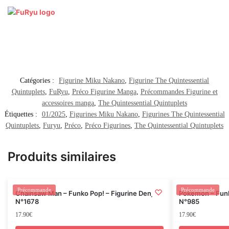
Catégories :
Figurine Miku Nakano
,
Figurine The Quintessential
Quintuplets
,
FuRyu
,
Préco Figurine Manga
,
Précommandes Figurine et
accessoires manga
,
The Quintessential Quintuplets
Étiquettes :
01/2025
,
Figurines Miku Nakano
,
Figurines The Quintessential
Quintuplets
,
Furyu
,
Préco
,
Préco Figurines
,
The Quintessential Quintuplets
Produits similaires
Rupture
Précommande
Précommande
Chainsaw Man – Funko Pop! – Figurine Denji –
Pokemon – Funk
N°1678
N°985
17.90
€
17.90
€