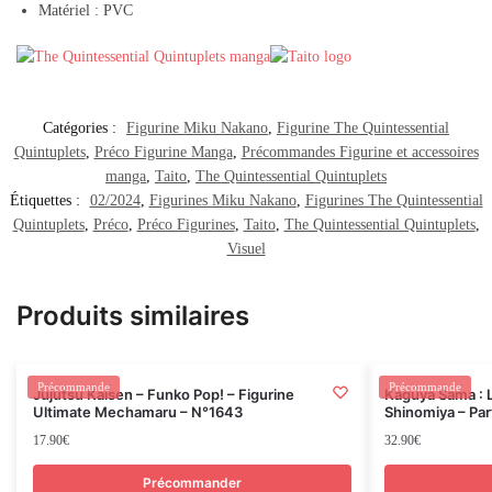
Matériel : PVC
Catégories :
Figurine Miku Nakano
,
Figurine The Quintessential
Quintuplets
,
Préco Figurine Manga
,
Précommandes Figurine et accessoires
manga
,
Taito
,
The Quintessential Quintuplets
Étiquettes :
02/2024
,
Figurines Miku Nakano
,
Figurines The Quintessential
Quintuplets
,
Préco
,
Préco Figurines
,
Taito
,
The Quintessential Quintuplets
,
Visuel
Produits similaires
Rupture
Précommande
Précommande
Jujutsu Kaisen – Funko Pop! – Figurine
Kaguya Sama : L
Ultimate Mechamaru – N°1643
Shinomiya – Parf
17.90
€
32.90
€
Précommander