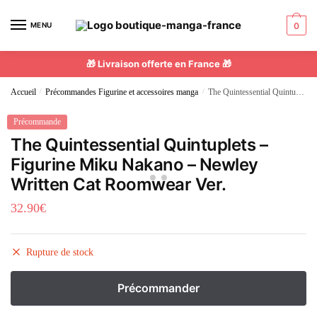
MENU
0
🎁 Livraison offerte en France 🎁
Accueil
/
Précommandes Figurine et accessoires manga
/
The Quintessential Quintuplets – Figurine Miku Nakano – Newley Written Cat Roomwear Ver.
Précommande
The Quintessential Quintuplets –
Figurine Miku Nakano – Newley
Written Cat Roomwear Ver.
32.90
€
Rupture de stock