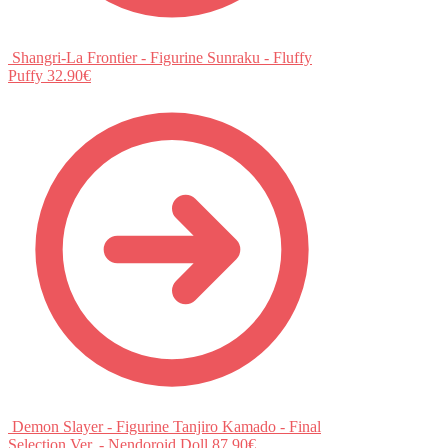
Shangri-La Frontier - Figurine Sunraku - Fluffy
Puffy
32.90
€
Demon Slayer - Figurine Tanjiro Kamado - Final
Selection Ver. - Nendoroid Doll
87.90
€