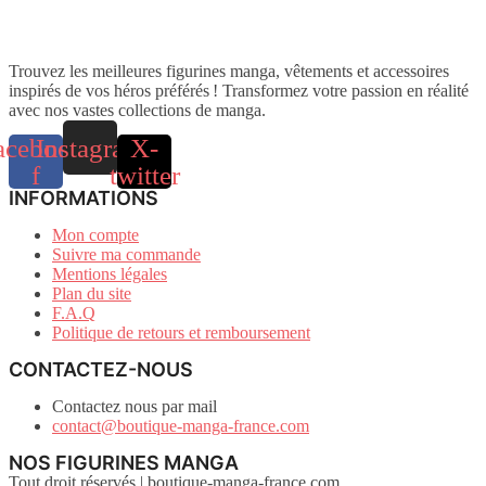
Trouvez les meilleures figurines manga, vêtements et accessoires
inspirés de vos héros préférés ! Transformez votre passion en réalité
avec nos vastes collections de manga.
acebook-
Instagram
X-
f
twitter
INFORMATIONS
Mon compte
Suivre ma commande
Mentions légales
Plan du site
F.A.Q
Politique de retours et remboursement
CONTACTEZ-NOUS
Contactez nous par mail
contact@boutique-manga-france.com
NOS FIGURINES MANGA
Tout droit réservés | boutique-manga-france.com