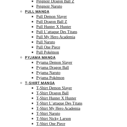
Peignoir Dragon Ball Z
Peignoir Naruto
PULL MANGA
Pull Demon Slayer
Pull Dragon Ball Z
Pull Hunter X Hunter
Pull L’attaque Des Titans
Pull My Hero Academia
Pull Naruto
Pull One Piece
Pull Pokémon
PYJAMA MANGA
Pyjama Demon Slayer
Pyjama Dragon Ball
Pyjama Naruto
Pyjama Pokémon
T-SHIRT MANGA
T-Shirt Demon Slayer
T-Shirt Dragon Ball
T-Shirt Hunter X Hunter
T-Shirt L’attaque Des Titans
T-Shirt My Hero Academia
T-Shirt Naruto
T-Shirt Nicky Larson
T-Shirt One Piece