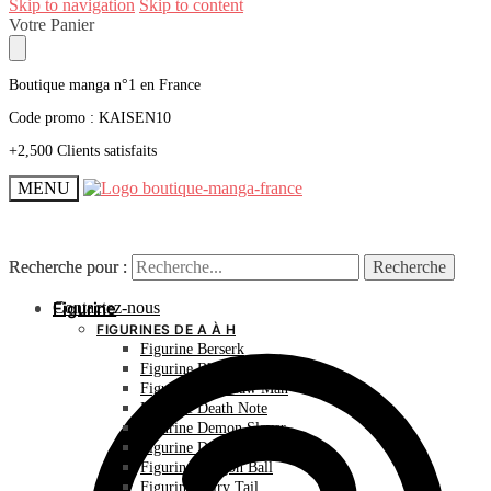
Skip to navigation
Skip to content
Votre Panier
Boutique manga n°1 en France
Code promo : KAISEN10
+2,500 Clients satisfaits
MENU
Recherche pour :
Recherche pour :
Recherche
Recherche
Contactez-nous
Figurine
FIGURINES DE A À H
Figurine Berserk
Figurine Bleach
Figurine Chainsaw Man
Figurine Death Note
Figurine Demon Slayer
Figurine Dr Stone
Figurine Dragon Ball
Figurine Fairy Tail