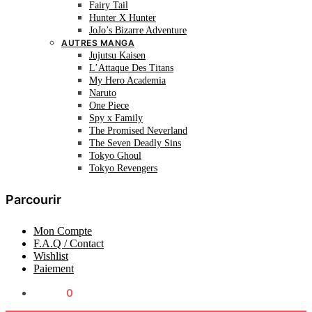
Fairy Tail
Hunter X Hunter
JoJo’s Bizarre Adventure
AUTRES MANGA
Jujutsu Kaisen
L’Attaque Des Titans
My Hero Academia
Naruto
One Piece
Spy x Family
The Promised Neverland
The Seven Deadly Sins
Tokyo Ghoul
Tokyo Revengers
Parcourir
Mon Compte
F.A.Q / Contact
Wishlist
Paiement
0.00
€
0