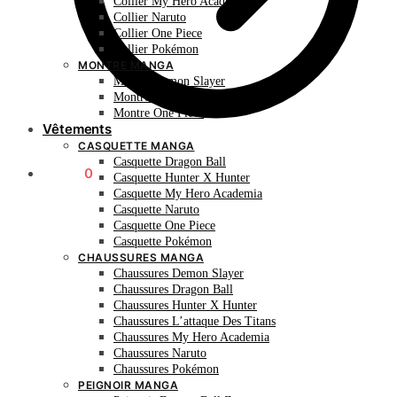
Collier My Hero Academia
Collier Naruto
Collier One Piece
Collier Pokémon
MONTRE MANGA
Montre Demon Slayer
Montre Naruto
Montre One Piece
Vêtements
CASQUETTE MANGA
Casquette Dragon Ball
0.00
€
0
Casquette Hunter X Hunter
Casquette My Hero Academia
Casquette Naruto
Casquette One Piece
Casquette Pokémon
CHAUSSURES MANGA
Chaussures Demon Slayer
Chaussures Dragon Ball
Chaussures Hunter X Hunter
Chaussures L’attaque Des Titans
Chaussures My Hero Academia
Chaussures Naruto
Chaussures Pokémon
PEIGNOIR MANGA