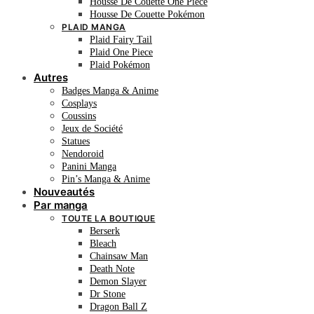
Housse De Couette One Piece
Housse De Couette Pokémon
PLAID MANGA
Plaid Fairy Tail
Plaid One Piece
Plaid Pokémon
Autres
Badges Manga & Anime
Cosplays
Coussins
Jeux de Société
Statues
Nendoroid
Panini Manga
Pin’s Manga & Anime
Nouveautés
Par manga
TOUTE LA BOUTIQUE
Berserk
Bleach
Chainsaw Man
Death Note
Demon Slayer
Dr Stone
Dragon Ball Z