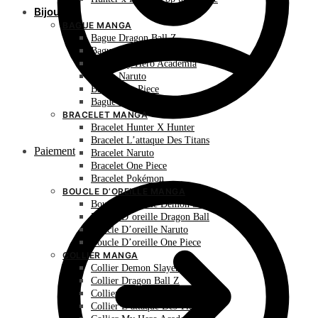
Bijoux
BAGUE MANGA
Bague Dragon Ball Z
Bague Hunter X Hunter
Bague My Hero Academia
Bague Naruto
Bague One Piece
Bague Pokémon
BRACELET MANGA
Bracelet Hunter X Hunter
Bracelet L’attaque Des Titans
Paiement
Bracelet Naruto
Bracelet One Piece
Bracelet Pokémon
BOUCLE D’OREILLE MANGA
Boucle D’oreille Demon Slayer
Boucle D’oreille Dragon Ball
Boucle D’oreille Naruto
Boucle D’oreille One Piece
COLLIER MANGA
Collier Demon Slayer
Collier Dragon Ball Z
Collier Hunter X Hunter
Collier L’attaque Des Titans