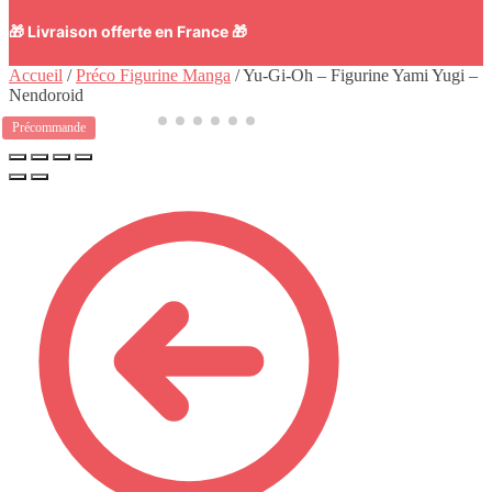
🎁 Livraison offerte en France 🎁
Accueil
/
Préco Figurine Manga
/
Yu-Gi-Oh – Figurine Yami Yugi –
Nendoroid
Précommande