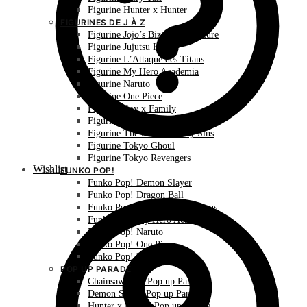
Figurine Hunter x Hunter
FIGURINES DE J À Z
Figurine Jojo’s Bizarre Adventure
Figurine Jujutsu Kaisen
Figurine L’Attaque des Titans
Figurine My Hero Academia
Figurine Naruto
Figurine One Piece
Figurine Spy x Family
Figurine The Promised Neverland
Figurine The Seven Deadly Sins
Figurine Tokyo Ghoul
Figurine Tokyo Revengers
Wishlist
FUNKO POP!
Funko Pop! Demon Slayer
Funko Pop! Dragon Ball
Funko Pop! L’Attaque des Titans
Funko Pop! My Hero Academia
Funko Pop! Naruto
Funko Pop! One Piece
Funko Pop! Pokémon
POP UP PARADE
Chainsaw Man Pop up Parade
Demon Slayer Pop up Parade
Hunter x Hunter Pop up Parade