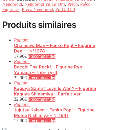
Nendoroid
,
Nendoroid Yu-Gi-Oh!
,
Préco
,
Préco
Figurines
,
Préco Nendoroid
,
Yu-Gi-Oh!
Produits similaires
Rupture
Chainsaw Man – Funko Pop! – Figurine
Denji – N°1678
17.90
€
Précommander
Rupture
Bocchi The Rock! – Figurine Ryo
Yamada – Trio-Try-It
32.90
€
Précommander
Rupture
Kaguya Sama : Love Is War ? – Figurine
Kaguya Shinomiya – Parfait Ver.
32.90
€
Précommander
Rupture
Jujutsu Kaisen – Funko Pop! – Figurine
Momo Nishimiya – N°1641
17.90
€
Précommander