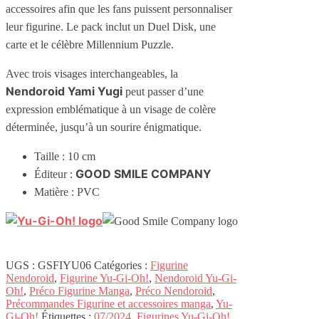
accessoires afin que les fans puissent personnaliser
leur figurine. Le pack inclut un Duel Disk, une
carte et le célèbre Millennium Puzzle.
Avec trois visages interchangeables, la
Nendoroid Yami Yugi
peut passer d’une
expression emblématique à un visage de colère
déterminée, jusqu’à un sourire énigmatique.
Taille : 10 cm
GOOD SMILE COMPANY
Éditeur :
Matière : PVC
UGS :
GSFIYU06
Catégories :
Figurine
Nendoroid
,
Figurine Yu-Gi-Oh!
,
Nendoroid Yu-Gi-
Oh!
,
Préco Figurine Manga
,
Préco Nendoroid
,
Précommandes Figurine et accessoires manga
,
Yu-
Gi-Oh!
Étiquettes :
07/2024
,
Figurines Yu-Gi-Oh!
,